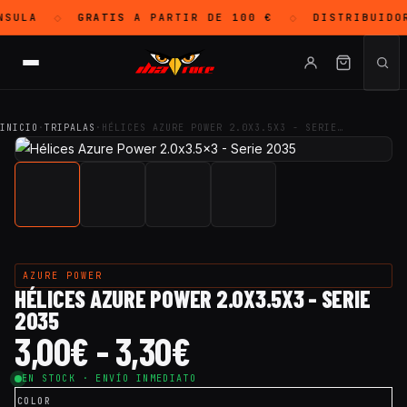
SULA
GRATIS
A PARTIR DE 100 €
DISTRIBUIDO
◇
◇
INICIO
·
TRIPALAS
·
HÉLICES AZURE POWER 2.0X3.5X3 - SERIE…
AZURE POWER
HÉLICES AZURE POWER 2.0X3.5X3 - SERIE
2035
3,00
€
-
3,30
€
EN STOCK · ENVÍO INMEDIATO
COLOR