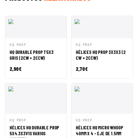
VISTA
AÑADIR A
VISTA
AÑADIR A
HQ PROP
HQ PROP
RÁPIDA
CESTA
RÁPIDA
CESTA
HQ DURABLE PROP T5X3
HÉLICES HQ PROP 3X3X3 (2
GRIS (2CW + 2CCW)
CW + 2CCW)
2,90
€
2,70
€
VISTA
AÑADIR A
VISTA
AÑADIR A
HQ PROP
HQ PROP
RÁPIDA
CESTA
RÁPIDA
CESTA
HÉLICES HQ DURABLE PROP
HÉLICES HQ MICRO WHOOP
5X4.3X3V1S VARIOS
40MM X 4 - EJE DE 1.5MM