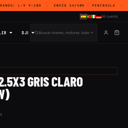
RANDO:
L–V 9–18H
ENVÍO 24/48H
· PENÍNSULA
G
◇
◇
Mi cuenta
LER
DJI
2.5X3 GRIS CLARO
W)
TO