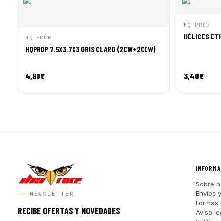
VISTA R
HQ PROP
HÉLICES ETH
VISTA RÁPIDA
AÑADIR A CESTA
HQ PROP
HQPROP 7.5X3.7X3 GRIS CLARO (2CW+2CCW)
4,90
€
3,40
€
INFORMA
Sobre n
Envíos 
NEWSLETTER
Formas 
RECIBE OFERTAS Y NOVEDADES
Aviso le