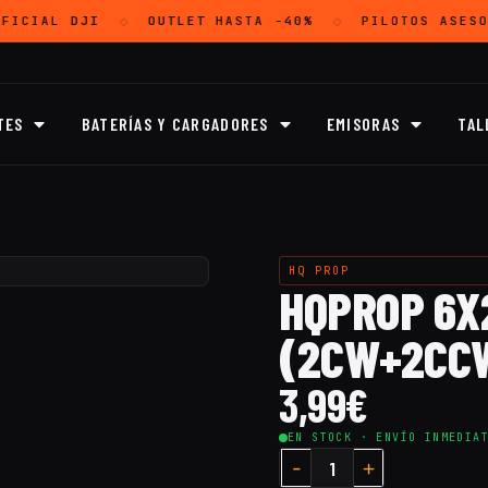
FICIAL
DJI
OUTLET
HASTA -40%
PILOTOS ASESO
◇
◇
TES
BATERÍAS Y CARGADORES
EMISORAS
TAL
HQ PROP
HQPROP 6X
(2CW+2CC
3,99
€
EN STOCK · ENVÍO INMEDIA