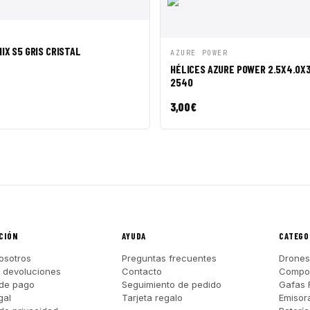
ÁPIDA
AÑADIR A CESTA
IX S5 GRIS CRISTAL
VISTA RÁPIDA
AÑADI
AZURE POWER
HÉLICES AZURE POWER 2.5X4.0X3
2540
3,00
€
CIÓN
AYUDA
CATEGO
osotros
Preguntas frecuentes
Drones
y devoluciones
Contacto
Compo
de pago
Seguimiento de pedido
Gafas 
gal
Tarjeta regalo
Emisor