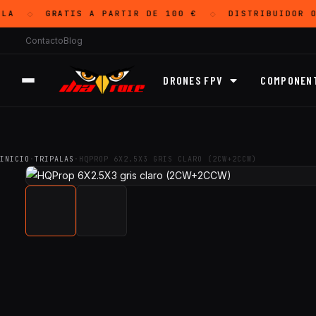
LA
GRATIS
A PARTIR DE 100 €
DISTRIBUIDOR O
◇
◇
Contacto
Blog
DRONES FPV
COMPONEN
INICIO
·
TRIPALAS
·
HQPROP 6X2.5X3 GRIS CLARO (2CW+2CCW)