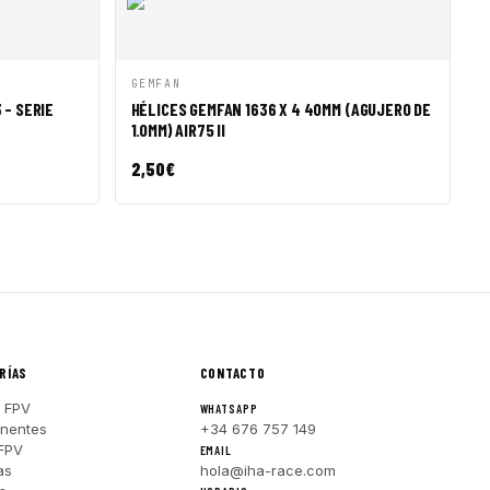
R A CESTA
VISTA RÁPIDA
AÑADIR A CESTA
GEMFAN
 - SERIE
HÉLICES GEMFAN 1636 X 4 40MM (AGUJERO DE
1.0MM) AIR75 II
2,50
€
RÍAS
CONTACTO
 FPV
WHATSAPP
nentes
+34 676 757 149
FPV
EMAIL
as
hola@iha-race.com