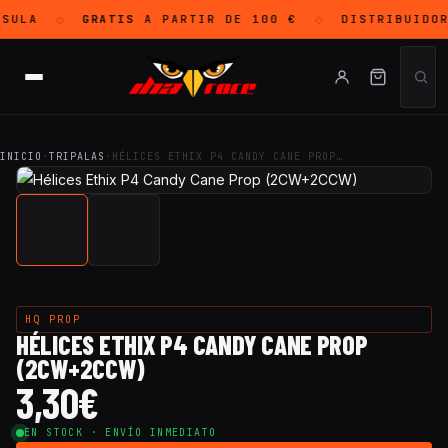
SULA
GRATIS
A PARTIR DE 100 €
DISTRIBUIDO
◇
◇
INICIO
·
TRIPALAS
·
HÉLICES ETHIX P4 CANDY CANE PROP…
HQ PROP
HÉLICES ETHIX P4 CANDY CANE PROP
(2CW+2CCW)
3,30
€
EN STOCK · ENVÍO INMEDIATO