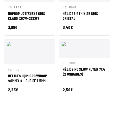
VISTA
AÑADIR A
VISTA
AÑADIR A
HQ PROP
HQ PROP
RÁPIDA
CESTA
RÁPIDA
CESTA
HQPROP J75 7X5X3 GRIS
HÉLICES ETHIX S5 GRIS
CLARO (2CW+2CCW)
CRISTAL
3,99
€
3,40
€
VISTA
AÑADIR A
HQ PROP
RÁPIDA
CESTA
HÉLICE HQ SLOW FLYER 7X4
VISTA
AÑADIR A
HQ PROP
(2 UNIDADES)
RÁPIDA
CESTA
HÉLICES HQ MICRO WHOOP
40MM X 4 - EJE DE 1.5MM
2,25
€
2,50
€