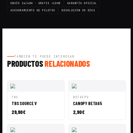
ENVÍO 24/48H · GRATIS >100€
GARANTÍA OFICIAL
ASESORAMIENTO DE PILOTOS
DEVOLUCIÓN 30 DÍAS
TAMBIÉN TE PUEDE INTERESAR
PRODUCTOS
RELACIONADOS
VISTA
AÑADIR A
VISTA
AÑADIR A
TBS
BETAFPV
RÁPIDA
CESTA
RÁPIDA
CESTA
TBS SOURCE V
CANOPY BETA65
29,90
€
2,90
€