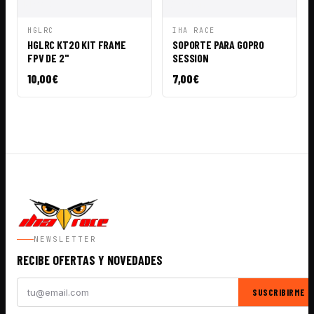
VISTA
AÑADIR A
VISTA
AÑADIR A
HGLRC
IHA RACE
RÁPIDA
CESTA
RÁPIDA
CESTA
HGLRC KT20 KIT FRAME
SOPORTE PARA GOPRO
FPV DE 2"
SESSION
10,00
€
7,00
€
NEWSLETTER
RECIBE OFERTAS Y NOVEDADES
SUSCRIBIRME