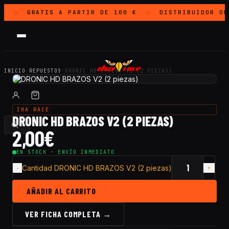
A
GRATIS
A PARTIR DE 100 €
DISTRIBUIDOR O
◇
◇
INICIO
·
REPUESTOS
·
DRONIC HD BRAZOS V2 (2 PIEZAS)
IHA RACE
DRONIC HD BRAZOS V2 (2 PIEZAS)
2,00
€
EN STOCK · ENVÍO INMEDIATO
Cantidad DRONIC HD BRAZOS V2 (2 piezas)
AÑADIR AL CARRITO
VER FICHA COMPLETA →