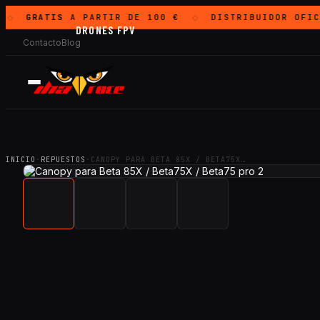
GRATIS
A PARTIR DE 100 €
DISTRIBUIDOR OFIC
◇
◇
DRONES FPV
Contacto
Blog
INICIO
·
REPUESTOS
·
CANOPY PARA BETA 85X / BETA75X…