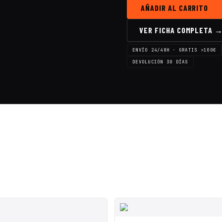
para
AÑADIR AL CARRITO
Beta
85X
VER FICHA COMPLETA 
/
Beta75X
/
ENVÍO 24/48H · GRATIS >100€
Beta75
DEVOLUCIÓN 30 DÍAS
pro
2