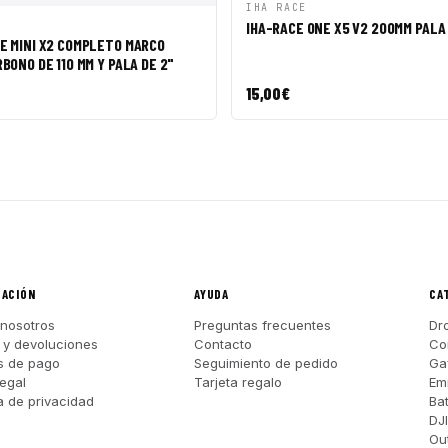
VISTA RÁPIDA
AÑAD
IHA RACE
PIDA
AÑADIR A CESTA
IHA-RACE ONE X5 V2 200MM PALA
E MINI X2 COMPLETO MARCO
BONO DE 110 MM Y PALA DE 2"
15,00
€
MACIÓN
AYUDA
CA
nosotros
Preguntas frecuentes
Dr
 y devoluciones
Contacto
Co
s de pago
Seguimiento de pedido
Ga
legal
Tarjeta regalo
Em
ca de privacidad
Ba
DJ
Out