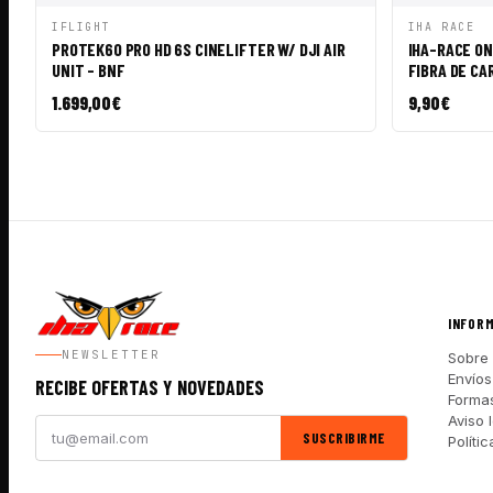
VISTA RÁPIDA
AÑADIR A CESTA
VISTA RÁ
IFLIGHT
IHA RACE
PROTEK60 PRO HD 6S CINELIFTER W/ DJI AIR
IHA-RACE ON
UNIT - BNF
FIBRA DE CAR
1.699,00
€
9,90
€
INFOR
NEWSLETTER
Sobre 
Envíos
RECIBE OFERTAS Y NOVEDADES
Forma
Aviso 
SUSCRIBIRME
Políti