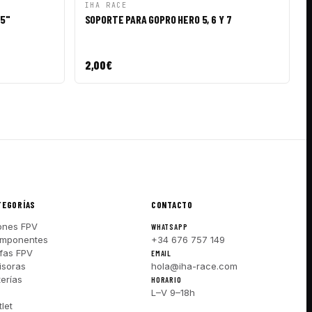
IR A CESTA
VISTA RÁPIDA
AÑADIR A CESTA
IHA RACE
 5"
SOPORTE PARA GOPRO HERO 5, 6 Y 7
2,00
€
TEGORÍAS
CONTACTO
ones FPV
WHATSAPP
mponentes
+34 676 757 149
fas FPV
EMAIL
isoras
hola@iha-race.com
terías
HORARIO
I
L–V 9–18h
let