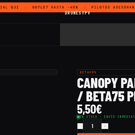
IAL
DJI
OUTLET
HASTA -40%
PILOTOS ASESORAN
◇
◇
DRONES FPV
BETAFPV
CANOPY PA
/ BETA75 P
5,50
€
EN STOCK · ENVÍO INMEDIA
Cantidad
Canopy