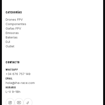
CATEGORÍAS
Drones FPV
Componentes
Gafas FPV
Emisoras
Baterías
DJI
Outlet
CONTACTO
WHATSAPP
+34 676 757 149
EMAIL
hola@iha-race.com
HORARIO
L–V 9–18h