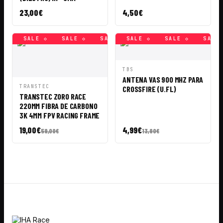
23,00
€
4,50
€
 ◇
SALE ◇
SALE ◇
SALE ◇
SALE ◇
SALE ◇
SALE ◇
SALE ◇
SALE ◇
SALE ◇
SALE ◇
SALE 
SA
VISTA
AÑADIR A
TBS
RÁPIDA
CESTA
ANTENA VAS 900 MHZ PARA
VISTA
AÑADIR A
TRANSTEC
CROSSFIRE (U.FL)
RÁPIDA
CESTA
TRANSTEC ZORO RACE
220MM FIBRA DE CARBONO
3K 4MM FPV RACING FRAME
19,00
€
4,99
€
59,00
€
13,90
€