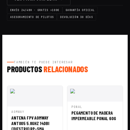
FPV
Racing
ENVÍO 24/48H · GRATIS >100€
GARANTÍA OFICIAL
+
ASESORAMIENTO DE PILOTOS
DEVOLUCIÓN 30 DÍAS
Matek
PDB
XT60
TAMBIÉN TE PUEDE INTERESAR
PRODUCTOS
RELACIONADOS
VISTA
AÑADIR A
PONAL
RÁPIDA
CESTA
VISTA
AÑADIR A
AOMWAY
PEGAMENTO DE MADERA
RÁPIDA
CESTA
ANTENA FPV AOMWAY
IMPERMEABLE PONAL 60G
ANT005 5.8GHZ 14DBI
(DIESTRO) RP-SMA