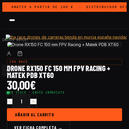
GRATIS
A PARTIR DE 100 €
DISTRIBUIDOR OFI
◇
◇
INICIO
·
OUTLET
·
DRONE RX150 FC 150 MM FPV…
IHA RACE
DRONE RX150 FC 150 MM FPV RACING +
MATEK PDB XT60
30,00
€
EN STOCK · ENVÍO INMEDIATO
Cantidad
Drone
RX150
AÑADIR AL CARRITO
FC
150
VER FICHA COMPLETA →
mm