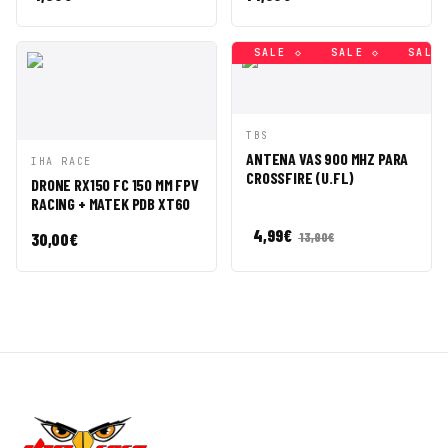
SALE ◇
SALE ◇
SALE ◇
SALE ◇
SALE ◇
SALE 
VISTA
AÑADIR A
TBS
RÁPIDA
CESTA
ANTENA VAS 900 MHZ PARA
VISTA
AÑADIR A
IHA RACE
CROSSFIRE (U.FL)
RÁPIDA
CESTA
DRONE RX150 FC 150 MM FPV
RACING + MATEK PDB XT60
4,99
€
30,00
€
13,90
€