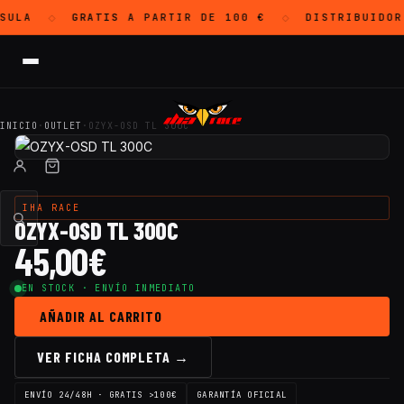
SULA
GRATIS
A PARTIR DE 100 €
DISTRIBUIDOR
◇
◇
INICIO
·
OUTLET
·
OZYX-OSD TL 300C
IHA RACE
OZYX-OSD TL 300C
45,00
€
EN STOCK · ENVÍO INMEDIATO
AÑADIR AL CARRITO
VER FICHA COMPLETA →
ENVÍO 24/48H · GRATIS >100€
GARANTÍA OFICIAL