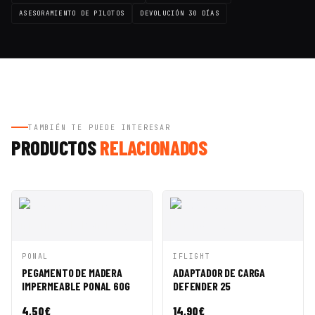
ASESORAMIENTO DE PILOTOS
DEVOLUCIÓN 30 DÍAS
TAMBIÉN TE PUEDE INTERESAR
PRODUCTOS
RELACIONADOS
VISTA
AÑADIR A
VISTA
AÑADIR A
PONAL
IFLIGHT
RÁPIDA
CESTA
RÁPIDA
CESTA
PEGAMENTO DE MADERA
ADAPTADOR DE CARGA
IMPERMEABLE PONAL 60G
DEFENDER 25
4,50
€
14,90
€