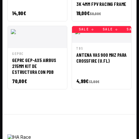
3K 4MM FPV RACING FRAME
14,90
€
19,00
€
59,00
€
SALE ◇
SALE ◇
SALE ◇
SALE ◇
SALE ◇
SALE 
VISTA
AÑADIR A
TBS
RÁPIDA
CESTA
VISTA
AÑADIR A
GEPRC
ANTENA VAS 900 MHZ PARA
RÁPIDA
CESTA
GEPRC GEP-AX5 AIRBUS
CROSSFIRE (U.FL)
215MM KIT DE
ESTRUCTURA CON PDB
70,00
€
4,99
€
13,90
€