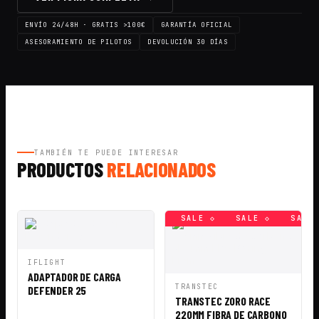
ENVÍO 24/48H · GRATIS >100€
GARANTÍA OFICIAL
ASESORAMIENTO DE PILOTOS
DEVOLUCIÓN 30 DÍAS
TAMBIÉN TE PUEDE INTERESAR
PRODUCTOS
RELACIONADOS
SALE ◇
SALE ◇
SALE ◇
SALE ◇
SALE ◇
SALE 
VISTA
AÑADIR A
IFLIGHT
RÁPIDA
CESTA
ADAPTADOR DE CARGA
VISTA
AÑADIR A
TRANSTEC
DEFENDER 25
RÁPIDA
CESTA
TRANSTEC ZORO RACE
220MM FIBRA DE CARBONO