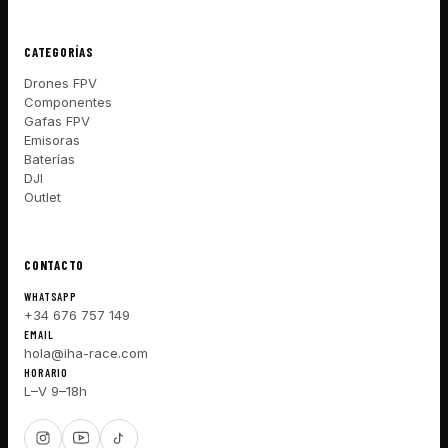
CATEGORÍAS
Drones FPV
Componentes
Gafas FPV
Emisoras
Baterías
DJI
Outlet
CONTACTO
WHATSAPP
+34 676 757 149
EMAIL
hola@iha-race.com
HORARIO
L–V 9–18h