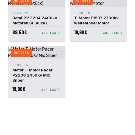
MOTORES
MOTORES
IN DEN
IN DEN
BETAFPV
T-MOTOR
SCHNELLANSICHT
SCHNELLANSICHT
WARENKORB
WARENKORB
BetaFPV 2204 2400kv
T-Motor F1507 2700Kv
Motoren (4 Stück)
wellenloser Motor
89,50€
19,90€
AUF LAGER
AUF LAGER
MOTORES
IN DEN
T-MOTOR
SCHNELLANSICHT
WARENKORB
Motor T-Motor Pacer
P2208 2450Kv Mix
Silber
19,90€
AUF LAGER