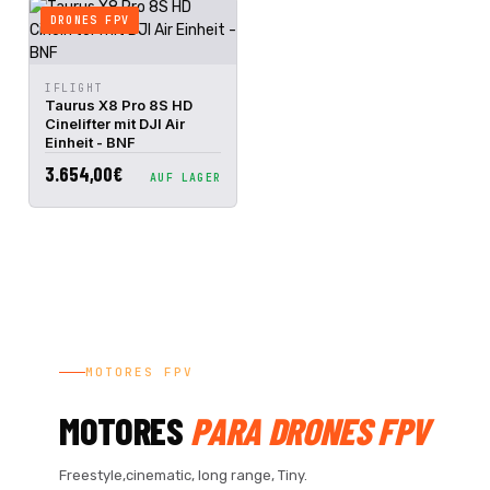
DRONES FPV
IN DEN
IFLIGHT
SCHNELLANSICHT
WARENKORB
Taurus X8 Pro 8S HD
Cinelifter mit DJI Air
Einheit - BNF
3.654,00€
AUF LAGER
MOTORES FPV
MOTORES
PARA DRONES FPV
Freestyle,cinematic, long range, Tiny.