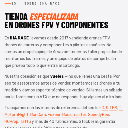
13 · SOBRE IHA RACE
TIENDA
ESPECIALIZADA
EN DRONES FPV Y COMPONENTES
En
IHA RACE
llevamos desde 2017 vendiendo drones FPV,
drones de carreras y componentes a pilotos españoles. No
somos un dropshipping de Amazon: tenemos taller propio donde
montamos los frames y un equipo de pilotos de competición
que prueba todo lo que entra al catálogo.
Nuestra obsesión es que
vueles
— no que llenes una cesta. Por
eso te asesoramos antes de vender, montamos los drones a tu
medida y damos soporte técnico de verdad. Si llamas un sábado
por la tarde con un VTX que no responde, hay alguien al otro lado.
Trabajamos con las marcas de referencia del sector:
DJI
,
TBS
,
T-
Motor
,
iFlight
,
RunCam
,
Foxeer
,
Radiomaster
,
SpeedyBee
,
HQProp
,
Tattu
y más de 40 fabricantes. Stock real, garantía