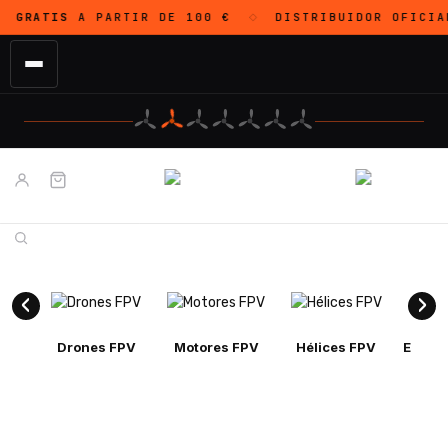
ATIS
A PARTIR DE 100 €
DISTRIBUIDOR OFICIAL
DJ
◇
Drones FPV
Motores FPV
Hélices FPV
Electr