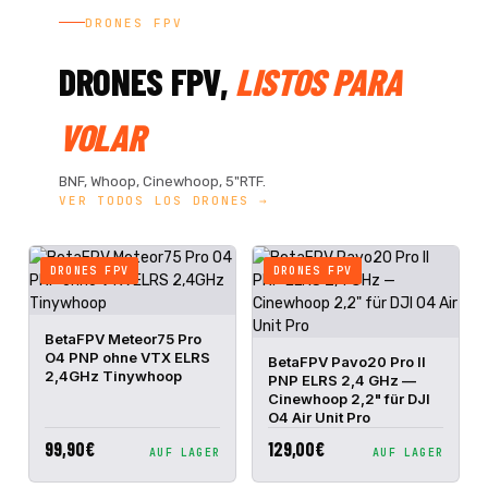
DRONES FPV
DRONES FPV,
LISTOS PARA
VOLAR
BNF, Whoop, Cinewhoop, 5"RTF.
VER TODOS LOS DRONES →
DRONES FPV
DRONES FPV
IN DEN
BetaFPV Meteor75 Pro
SCHNELLANSICHT
WARENKORB
O4 PNP ohne VTX ELRS
IN DEN
BetaFPV Pavo20 Pro II
SCHNELLANSICHT
WARENKORB
2,4GHz Tinywhoop
PNP ELRS 2,4 GHz —
Cinewhoop 2,2" für DJI
O4 Air Unit Pro
99,90€
129,00€
AUF LAGER
AUF LAGER