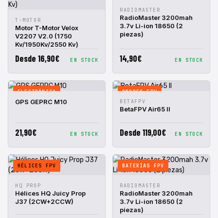
VISTA
AÑADIR A
RADIOMASTER
RÁPIDA
CESTA
RadioMaster 3200mah
VISTA
AÑADIR A
T-MOTOR
3.7v Li-ion 18650 (2
RÁPIDA
CESTA
Motor T-Motor Velox
piezas)
V2207 V2.0 (1750
Kv/1950Kv/2550 Kv)
Desde 16,90€
14,90€
EN STOCK
EN STOCK
ELECTRÓNICA
DRONES FPV
VISTA
AÑADIR A
VISTA
AÑADIR A
GPS GEPRC M10
BETAFPV
RÁPIDA
CESTA
RÁPIDA
CESTA
BetaFPV Air65 II
21,90€
Desde 119,00€
EN STOCK
EN STOCK
HÉLICES FPV
BATERÍAS FPV
VISTA
AÑADIR A
VISTA
AÑADIR A
HQ PROP
RADIOMASTER
RÁPIDA
CESTA
RÁPIDA
CESTA
Hélices HQ Juicy Prop
RadioMaster 3200mah
J37 (2CW+2CCW)
3.7v Li-ion 18650 (2
piezas)