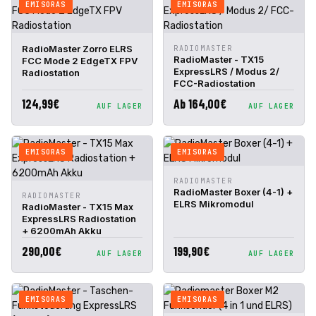
EMISORAS
EMISORAS
IN DEN
IN DEN
RadioMaster Zorro ELRS
RADIOMASTER
SCHNELLANSICHT
SCHNELLANSICHT
WARENKORB
WARENKORB
RadioMaster - TX15
FCC Mode 2 EdgeTX FPV
ExpressLRS / Modus 2/
Radiostation
FCC-Radiostation
124,99€
Ab 164,00€
AUF LAGER
AUF LAGER
EMISORAS
EMISORAS
IN DEN
RADIOMASTER
SCHNELLANSICHT
WARENKORB
RadioMaster Boxer (4-1) +
IN DEN
RADIOMASTER
SCHNELLANSICHT
ELRS Mikromodul
WARENKORB
RadioMaster - TX15 Max
ExpressLRS Radiostation
+ 6200mAh Akku
290,00€
199,90€
AUF LAGER
AUF LAGER
EMISORAS
EMISORAS