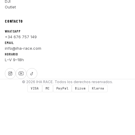
DJI
Outlet
CONTACTO
WHATSAPP
+34 676 757 149
EMAIL
info@iha-race.com
HORARIO
L–V 9–18h
© 2026 IHA RACE. Todos los derechos reservados.
VISA
MC
PayPal
Bizum
Klarna