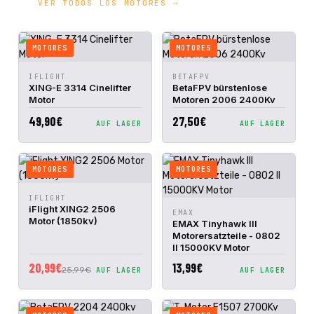
VER TODOS LOS MOTORES →
MOTORES
MOTORES
IN DEN
IN DEN
IFLIGHT
BETAFPV
SCHNELLANSICHT
SCHNELLANSICHT
WARENKORB
WARENKORB
XING-E 3314 Cinelifter
BetaFPV bürstenlose
Motor
Motoren 2006 2400Kv
49,90€
27,50€
AUF LAGER
AUF LAGER
MOTORES
MOTORES
IN DEN
IFLIGHT
SCHNELLANSICHT
WARENKORB
iFlight XING2 2506
IN DEN
EMAX
SCHNELLANSICHT
Motor (1850kv)
WARENKORB
EMAX Tinyhawk III
Motorersatzteile - 0802
II 15000KV Motor
20,99€
13,99€
25,99€
AUF LAGER
AUF LAGER