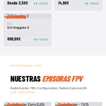
Desde 3,50€
14,90€
EN STOCK
EN STOCK
GAFAS FPV
VISTA
AÑADIR A
DJI
RÁPIDA
CESTA
DJI Goggles 3
690,00€
EN STOCK
EMISORAS FPV
NUESTRAS
EMISORAS FPV
Radiomaster, TBS, Configurables, fiables,ExpressLRS.
VER EMISORAS →