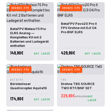
DRONES FPV
DRONES FPV
IN DEN
BetaFPV Pavo20 Pro II
SCHNELLANSICHT
WARENKORB
FPV Drohne mit DJI O4
IN DEN
BetaFPV Meteor75 Pro
SCHNELLANSICHT
WARENKORB
Pro BNF ELRS
ELRS Analog —
Komplettes Kit mit 2
Batterien und Ladegerät
enthalten
149,90€
429,90€
AUF LAGER
AUF LAGER
DRONES FPV
DRONES FPV
IN DEN
IN DEN
BETAFPV
TBS
SCHNELLANSICHT
SCHNELLANSICHT
WARENKORB
WARENKORB
Bürstenloser
Drohne TBS SOURCE
Quadrocopter Aquila16
TWO RTF/BNF SET
229,90€
490,00€
AUF
174,90€
AUF LAGER
LAGER