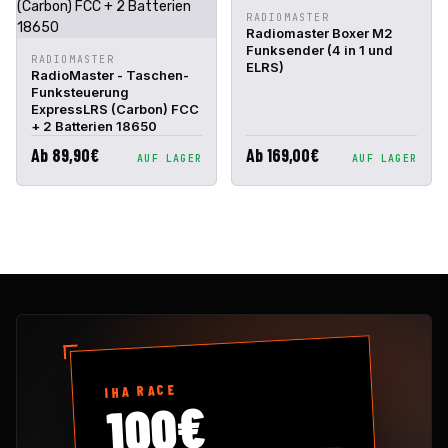
IN DEN
RADIOMASTER
SCHNELLANSICHT
WARENKORB
Radiomaster Boxer M2
Funksender (4 in 1 und
IN DEN
RADIOMASTER
SCHNELLANSICHT
ELRS)
WARENKORB
RadioMaster - Taschen-
Funksteuerung
ExpressLRS (Carbon) FCC
+ 2 Batterien 18650
Ab 89,90€
Ab 169,00€
AUF LAGER
AUF LAGER
IHA RACE
100€