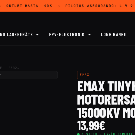
OUTLET
HASTA -40%
PILOTOS ASESORANDO:
L–V 9–
◇
UND LADEGERÄTE
FPV-ELEKTRONIK
LONG RANGE
E - 0802…
EMAX
EMAX TINYH
MOTORERSAT
15000KV M
13,99
€
EN STOCK · ENVÍO INMEDIA