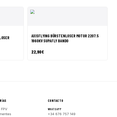
R A CESTA
VISTA RÁPIDA
AÑADIR A CESTA
AXISFLYING BÜRSTENLOSER MOTOR 2207.5
LOSER
1960KV SUPAFLY BANDO
22,90
€
RÍAS
CONTACTO
 FPV
WHATSAPP
nentes
+34 676 757 149