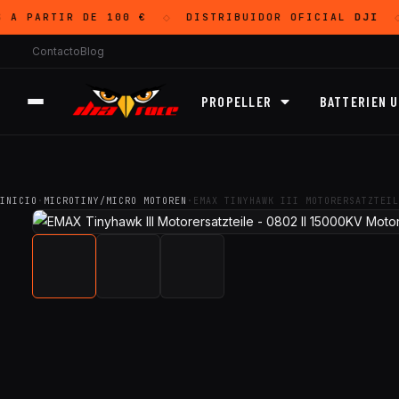
A PARTIR DE 100 €
DISTRIBUIDOR OFICIAL
DJI
◇
◇
Contacto
Blog
PROPELLER
BATTERIEN 
INICIO
·
MICROTINY/MICRO MOTOREN
·
EMAX TINYHAWK III MOTORERSATZTEIL