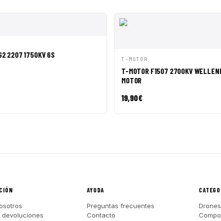
ÁPIDA
AÑADIR A CESTA
G2 2207 1750KV 6S
VISTA RÁPIDA
AÑADI
T-MOTOR
T-MOTOR F1507 2700KV WELLEN
MOTOR
19,90
€
CIÓN
AYUDA
CATEGO
osotros
Preguntas frecuentes
Drones
y devoluciones
Contacto
Compo