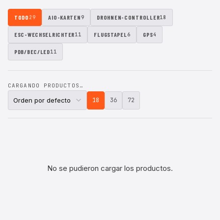
TODO
AIO-KARTEN
DROHNEN-CONTROLLER
29
9
18
ESC-WECHSELRICHTER
FLUGSTAPEL
GPS
11
6
4
PDB/BEC/LED
11
CARGANDO PRODUCTOS…
18
36
72
No se pudieron cargar los productos.