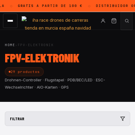
A
GRATIS
A PARTIR DE 100 €
DISTRIBUIDOR O
◇
◇
HOME
›
FPV-ELEKTRONIK
FPV-ELEKTRONIK
29 productos
Drohnen-Controller · Flugstapel · PDB/BEC/LED · ESC-
Wechselrichter · AIO-Karten · GPS
FILTRAR