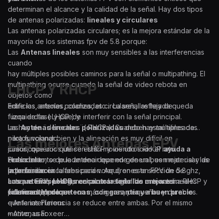
determinan el alcance y la calidad de la señal. Hay dos tipos
de antenas polarizadas:
lineales y circulares
Las antenas polarizadas circulares; es la mejora estándar de la
mayoría de los sistemas fpv de 5.8 porque:
Las
Antenas lineales
son muy sensibles a las interferencias
cuando
hay múltiples posibles caminos para la señal o multipathing. El
multipathing ocurre cuando la señal de video rebota en
LHCP Y RHCP
objetos como
edificios, arboles, coches, etc… La señal reflejada queda
Entre las antenas polarizadas circulares, las hay de
fuera de fase y puede interferir con la señal principal.
¨izquierdas ( LHCP ) y
Las
las hay de ¨derechas ¨( RHCP ). Cuando hay múltiples de
Antenas lineales polarizadas
deben estar alineadas
para funcionar bien y la alineación es muy difícil en
pilotos volando
Las mejores Antenas FPV
cuadricopteros que se están moviendo todo el rato.
juntos, que unos utilicen LHCP y los otros RHCP
ayuda a
Por lo tanto, se puede decir que en general, es mejor usar las
reducir la
El rendimiento de la antena depende de un buen material y de
polarizadas circulares para volar drones en FPV de 5.8ghz,
interferencia
la precisión en la fabricación. Aquí, en esta sección de
.
aunque también algunos pilotos eligen las antenas lineales
Las antenas LHCP
antenas FPV,
podrás encontrar todo los mejores
; rechazan la señal de una antena RHCP y
polarizadas porque son más ligeras, pequeñas y durables.
viceversa, por lo
fabricantes de antenas, con garantía y a buen precio
– Antenas Menace
.
que la interferencia se reduce entre ambas. Por el mismo
– Antenas Furious
motivo, usar
– Antenas Foxeer