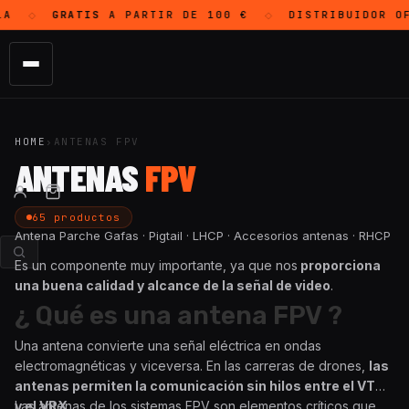
A
GRATIS
A PARTIR DE 100 €
DISTRIBUIDOR O
◇
◇
HOME
›
ANTENAS FPV
ANTENAS
FPV
65 productos
Antena Parche Gafas · Pigtail · LHCP · Accesorios antenas · RHCP
Es un componente muy importante, ya que nos
proporciona
una buena calidad y alcance de la señal de video
.
¿ Qué es una antena FPV ?
Una antena convierte una señal eléctrica en ondas
electromagnéticas y viceversa. En las carreras de drones,
las
antenas permiten la comunicación sin hilos entre el VTX
y el VRX.
Las antenas de los sistemas FPV son elementos críticos que