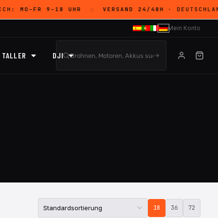
ICH:
MO–FR 9–18 UHR
VERSAND 24/48H
· DEUTSCHLAN
◇
Mein Konto
TALLER
DJI
18
36
72