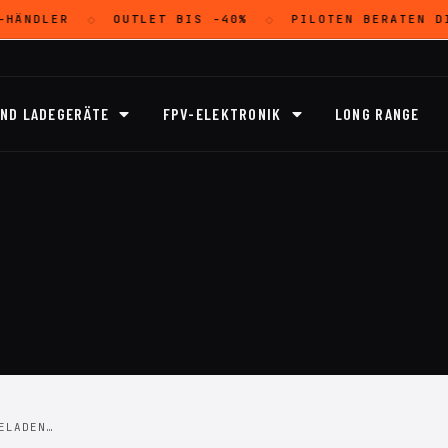
HÄNDLER
OUTLET
BIS -40%
PILOTEN BERATEN D
◇
◇
UND LADEGERÄTE
FPV-ELEKTRONIK
LONG RANGE
ELADEN…