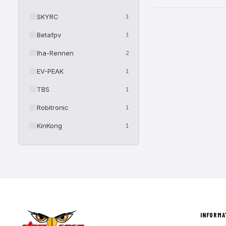
SKYRC
3
Betafpv
3
Iha-Rennen
2
EV-PEAK
1
TBS
1
Robitronic
1
KinKong
1
INFORMA