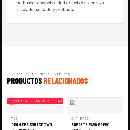
de buscar compatibilidad de cables: viene ya
instalado, soldado y probado.
TAMBIÉN TE PUEDE INTERESAR
PRODUCTOS
RELACIONADOS
◇
SALE ◇
SALE ◇
SALE ◇
SALE ◇
SALE ◇
SAL
VISTA
AÑADIR A
VISTA
AÑADIR A
TBS
IHA RACE
RÁPIDA
CESTA
RÁPIDA
CESTA
DRON TBS SOURCE TWO
SOPORTE PARA GOPRO
RTF/BNF SET
HERO 5, 6 Y 7