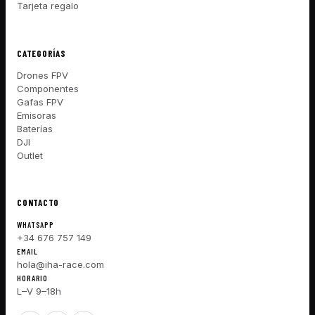
Tarjeta regalo
CATEGORÍAS
Drones FPV
Componentes
Gafas FPV
Emisoras
Baterías
DJI
Outlet
CONTACTO
WHATSAPP
+34 676 757 149
EMAIL
hola@iha-race.com
HORARIO
L–V 9–18h