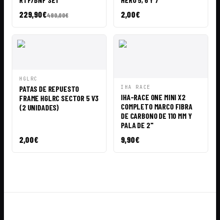
229,90
€
2,00
€
490,00
€
VISTA
AÑADIR A
HGLRC
RÁPIDA
CESTA
VISTA
AÑADIR A
PATAS DE REPUESTO
IHA RACE
RÁPIDA
CESTA
IHA-RACE ONE MINI X2
FRAME HGLRC SECTOR 5 V3
COMPLETO MARCO FIBRA
(2 UNIDADES)
DE CARBONO DE 110 MM Y
PALA DE 2"
2,00
€
9,90
€