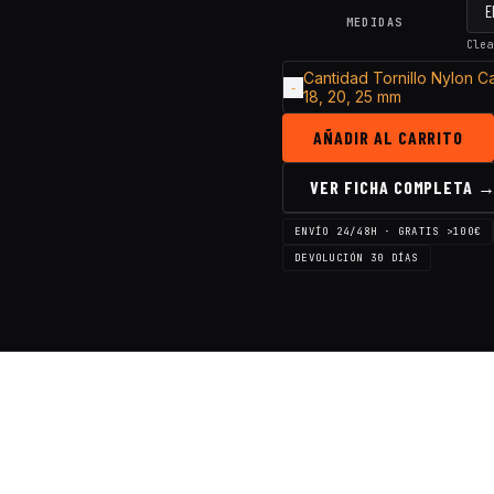
MEDIDAS
Clea
Cantidad Tornillo Nylon Ca
18, 20, 25 mm
AÑADIR AL CARRITO
VER FICHA COMPLETA 
ENVÍO 24/48H · GRATIS >100€
DEVOLUCIÓN 30 DÍAS