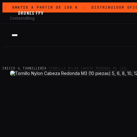
GRATIS
A PARTIR DE 100 €
DISTRIBUIDOR OFIC
◇
◇
DRONES FPV
Contacto
Blog
INICIO
·
🔩 TORNILLERÍA
·
TORNILLO NYLON CABEZA REDONDA M3 (10…