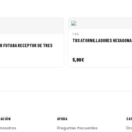
VISTA RÁPIDA
AÑAD
TBS
PIDA
AÑADIR A CESTA
TBS ATORNILLADORES HEXAGONA
R FUTABA RECEPTOR DE TRES
5,90
€
MACIÓN
AYUDA
CA
nosotros
Preguntas frecuentes
Dr