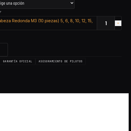
r
beza Redonda M3 (10 piezas) 5, 6, 8, 10, 12, 15,
→
GARANTÍA OFICIAL
ASESORAMIENTO DE PILOTOS