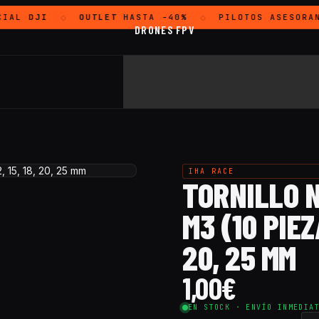
IAL
DJI
OUTLET
HASTA -40%
PILOTOS ASESORAN
◇
◇
DRONES FPV
IHA RACE
TORNILLO 
M3 (10 PIEZAS
20, 25 MM
1,00
€
EN STOCK · ENVÍO INMEDIA