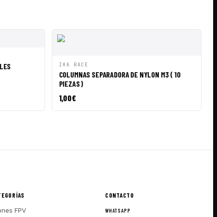
IR A CESTA
VISTA RÁPIDA
AÑADIR A CESTA
LES
IHA RACE
COLUMNAS SEPARADORA DE NYLON M3 ( 10
PIEZAS )
1,00
€
TEGORÍAS
CONTACTO
ones FPV
WHATSAPP