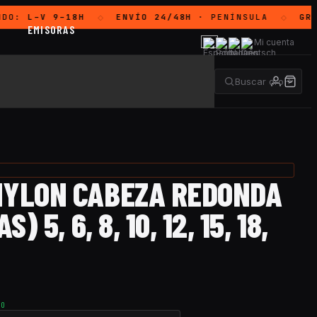
DO:
L–V 9–18H
ENVÍO 24/48H
· PENÍNSULA
GRAT
◇
◇
EMISORAS
Mi cuenta
NYLON CABEZA REDONDA
) 5, 6, 8, 10, 12, 15, 18,
TO