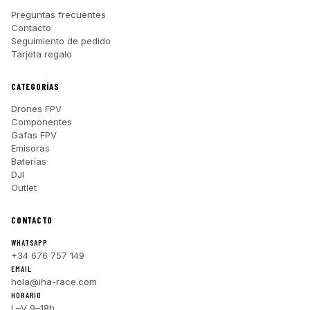
Preguntas frecuentes
Contacto
Seguimiento de pedido
Tarjeta regalo
CATEGORÍAS
Drones FPV
Componentes
Gafas FPV
Emisoras
Baterías
DJI
Outlet
CONTACTO
WHATSAPP
+34 676 757 149
EMAIL
hola@iha-race.com
HORARIO
L–V 9–18h