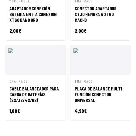
VISTA
AÑADIR A
VISTA
AÑADIR A
YUKIMODEL
IHA RACE
RÁPIDA
CESTA
RÁPIDA
CESTA
ADAPTADOR CONEXIÓN
CONECTOR ADAPTADOR
BATERÍA EN T A CONEXIÓN
XT30 HEMBRA A XT60
XT60 BAÑO ORO
MACHO
2,00
€
2,00
€
VISTA
AÑADIR A
VISTA
AÑADIR A
IHA RACE
IHA RACE
RÁPIDA
CESTA
RÁPIDA
CESTA
CABLE BALANCEADOR PARA
PLACA DE BALANCE MULTI-
CARGA DE BATERÍAS
FUNCIÓN CONECTOR
(2S/3S/4S/6S)
UNIVERSAL
1,00
€
4,90
€