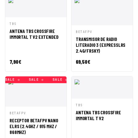
VISTA
AÑADIR A
TBS
RÁPIDA
CESTA
ANTENA TBS CROSSFIRE
VISTA
AÑADIR A
BETAFPV
IMMORTAL T V2 EXTENDED
RÁPIDA
CESTA
TRANSMISOR DE RADIO
LITERADIO 3 (EXPRESSLRS
2.4G/FRSKY)
7,90
€
69,50
€
SALE ◇
SALE ◇
SALE ◇
SALE ◇
SALE ◇
SALE ◇
VISTA
AÑADIR A
TBS
RÁPIDA
CESTA
ANTENA TBS CROSSFIRE
VISTA
AÑADIR A
BETAFPV
IMMORTAL T V2
RÁPIDA
CESTA
RECEPTOR BETAFPV NANO
ELRS (2.4GHZ / 915 MHZ /
868MHZ)