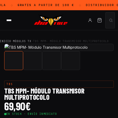
LA
GRATIS
A PARTIR DE 100 €
DISTRIBUIDOR 
◇
◇
INICIO
·
MÓDULOS TX
·
TBS MPM- MÓDULO TRANSMISOR MULTIPROTOCOLO
TBS
TBS MPM- MÓDULO TRANSMISOR
MULTIPROTOCOLO
69,90
€
EN STOCK · ENVÍO INMEDIATO