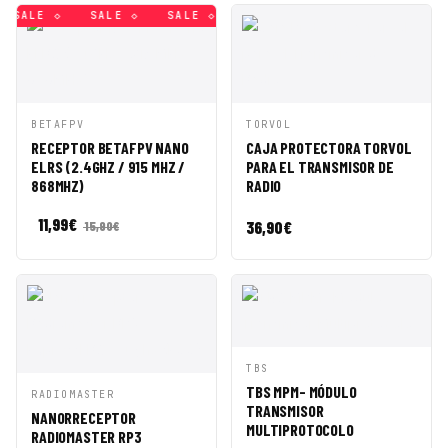
SALE ◇
SALE ◇
SALE ◇
SALE ◇
SALE ◇
SALE ◇
VISTA
AÑADIR A
VISTA
AÑADIR A
BETAFPV
TORVOL
RÁPIDA
CESTA
RÁPIDA
CESTA
RECEPTOR BETAFPV NANO
CAJA PROTECTORA TORVOL
ELRS (2.4GHZ / 915 MHZ /
PARA EL TRANSMISOR DE
868MHZ)
RADIO
11,99
€
36,90
€
15,90
€
VISTA
AÑADIR A
TBS
RÁPIDA
CESTA
TBS MPM- MÓDULO
VISTA
AÑADIR A
RADIOMASTER
TRANSMISOR
RÁPIDA
CESTA
NANORRECEPTOR
MULTIPROTOCOLO
RADIOMASTER RP3