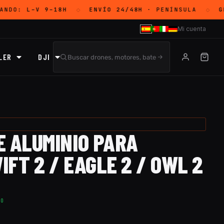
ANDO:
L–V 9–18H
ENVÍO 24/48H
· PENÍNSULA
GR
◇
◇
Mi cuenta
LER
DJI
E ALUMINIO PARA
FT 2 / EAGLE 2 / OWL 2
TO