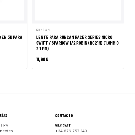
R A CESTA
VISTA RÁPIDA
AÑADIR A CESTA
RUNCAM
 EN 3D PARA
LENTE PARA RUNCAM RACER SERIES MICRO
SWIFT / SPARROW 1/2 ROBIN (RC21M) (1.8MM O
2.1 MM)
11,90
€
RÍAS
CONTACTO
 FPV
WHATSAPP
nentes
+34 676 757 149