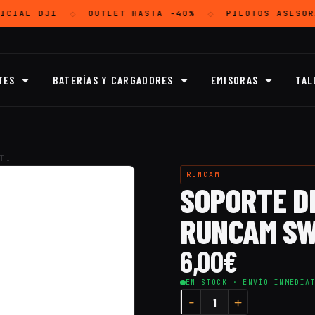
ICIAL
DJI
OUTLET
HASTA -40%
PILOTOS ASESOR
◇
◇
TES
BATERÍAS Y CARGADORES
EMISORAS
TAL
T…
RUNCAM
SOPORTE D
RUNCAM SWI
6,00
€
EN STOCK · ENVÍO INMEDIA