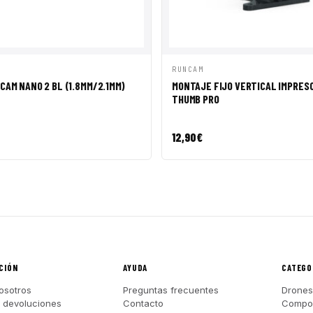
ÁPIDA
AÑADIR A CESTA
VISTA RÁPIDA
AÑADI
RUNCAM
CAM NANO 2 BL (1.8MM/2.1MM)
MONTAJE FIJO VERTICAL IMPRESO
THUMB PRO
12,90
€
CIÓN
AYUDA
CATEGO
osotros
Preguntas frecuentes
Drones
y devoluciones
Contacto
Compo