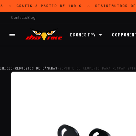
GRATIS
A PARTIR DE 100 €
DISTRIBUIDOR OF
◇
◇
Contacto
Blog
DRONES FPV
COMPONEN
INICIO
·
REPUESTOS DE CÁMARAS
·
SOPORTE DE ALUMINIO PARA RUNCAM SWIF