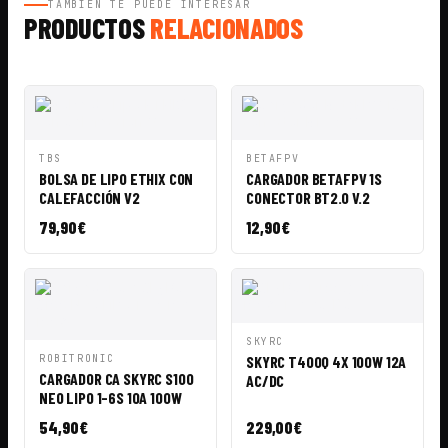
TAMBIÉN TE PUEDE INTERESAR
PRODUCTOS
RELACIONADOS
VISTA
AÑADIR A
VISTA
AÑADIR A
TBS
BETAFPV
RÁPIDA
CESTA
RÁPIDA
CESTA
BOLSA DE LIPO ETHIX CON
CARGADOR BETAFPV 1S
CALEFACCIÓN V2
CONECTOR BT2.0 V.2
79,90
€
12,90
€
VISTA
AÑADIR A
SKYRC
RÁPIDA
CESTA
VISTA
AÑADIR A
ROBITRONIC
SKYRC T400Q 4X 100W 12A
RÁPIDA
CESTA
CARGADOR CA SKYRC S100
AC/DC
NEO LIPO 1-6S 10A 100W
54,90
€
229,00
€