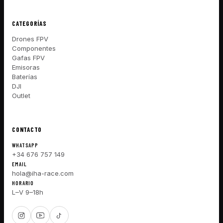
CATEGORÍAS
Drones FPV
Componentes
Gafas FPV
Emisoras
Baterías
DJI
Outlet
CONTACTO
WHATSAPP
+34 676 757 149
EMAIL
hola@iha-race.com
HORARIO
L–V 9–18h