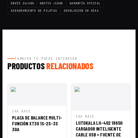
ENVÍO 24/48H · GRATIS >100€
GARANTÍA OFICIAL
ASESORAMIENTO DE PILOTOS
DEVOLUCIÓN 30 DÍAS
TAMBIÉN TE PUEDE INTERESAR
PRODUCTOS
RELACIONADOS
VISTA
AÑADIR A
IHA RACE
RÁPIDA
CESTA
VISTA
AÑADIR A
PLACA DE BALANCE MULTI-
IHA RACE
RÁPIDA
CESTA
LIITOKALA LII-402 18650
FUNCIÓN XT30 1S-2S-3S
CARGADOR INTELIGENTE
30A
CABLE USB + FUENTE DE