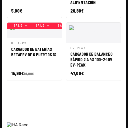
ALIMENTACIÓN
5,00
€
26,80
€
 ◇
SALE ◇
SALE ◇
SALE ◇
SALE ◇
SALE ◇
SA
VISTA
AÑADIR A
BETAFPV
RÁPIDA
CESTA
VISTA
AÑADIR A
CARGADOR DE BATERÍAS
EV-PEAK
RÁPIDA
CESTA
CARGADOR DE BALANCEO
BETAFPV DE 6 PUERTOS 1S
RÁPIDO 2 A 4S 100-240V
EV-PEAK
15,90
€
47,00
€
19,90
€