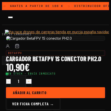
GRATIS
A PARTIR DE 100 €
DISTRIBUIDOR OFI
◇
◇
INICIO
·
CARGADORES
·
CARGADOR BETAFPV 1S CONECTOR PH2.0
BETAFPV
CARGADOR BETAFPV 1S CONECTOR PH2.0
10,90
€
EN STOCK · ENVÍO INMEDIATO
Cantidad
Cargador
BetaFPV
AÑADIR AL CARRITO
1S
conector
VER FICHA COMPLETA →
PH2.0