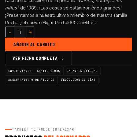
Casi como si saliera de la película
"Cariño, encogí a los
niños"
de 1989. ¡Las cosas se están poniendo grandes!
¡Presentemos a nuestro último miembro de nuestra familia
ProTek, el nuevo iFlight ProTek60 Cinelifter!
AÑADIR AL CARRITO
VER FICHA COMPLETA →
ENVÍO 24/48H · GRATIS >100€
GARANTÍA OFICIAL
ASESORAMIENTO DE PILOTOS
DEVOLUCIÓN 30 DÍAS
TAMBIÉN TE PUEDE INTERESAR