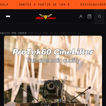
ULA
GRATIS
A PARTIR DE 100 €
DISTRIBUIDOR
◇
◇
INICIO
·
PRE-ORDER
·
PROTEK60 PRO HD 6S CINELIFTER W/…