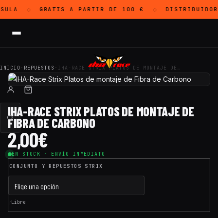
SULA
GRATIS
A PARTIR DE 100 €
DISTRIBUIDO
◇
◇
INICIO
·
REPUESTOS
·
IHA-RACE STRIX PLATOS DE MONTAJE DE…
IHA-RACE STRIX PLATOS DE MONTAJE DE
FIBRA DE CARBONO
2,00
€
EN STOCK · ENVÍO INMEDIATO
CONJUNTO Y REPUESTOS STRIX
¡Libre