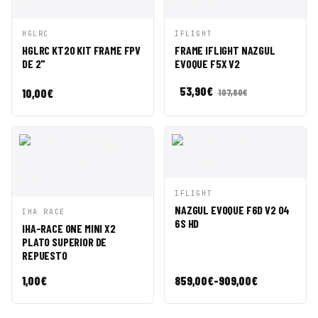
VISTA
AÑADIR A
VISTA
AÑADIR A
HGLRC
IFLIGHT
RÁPIDA
CESTA
RÁPIDA
CESTA
HGLRC KT20 KIT FRAME FPV
FRAME IFLIGHT NAZGUL
DE 2"
EVOQUE F5X V2
53,90
€
10,00
€
107,80
€
VISTA
AÑADIR A
IFLIGHT
RÁPIDA
CESTA
NAZGUL EVOQUE F6D V2 O4
VISTA
AÑADIR A
IHA RACE
6S HD
RÁPIDA
CESTA
IHA-RACE ONE MINI X2
PLATO SUPERIOR DE
REPUESTO
Rango
1,00
€
859,00
€
-
909,00
€
de