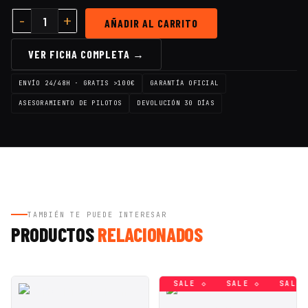
AÑADIR AL CARRITO
Cantidad IHA-Race Strix Platos de montaje de Fibra de Carb
VER FICHA COMPLETA →
ENVÍO 24/48H · GRATIS >100€
GARANTÍA OFICIAL
ASESORAMIENTO DE PILOTOS
DEVOLUCIÓN 30 DÍAS
TAMBIÉN TE PUEDE INTERESAR
PRODUCTOS
RELACIONADOS
SALE ◇
SALE ◇
SALE ◇
SALE ◇
SALE ◇
SALE 