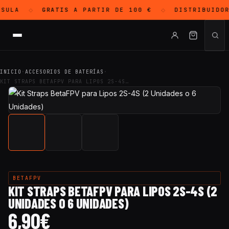
SULA
GRATIS
A PARTIR DE 100 €
DISTRIBUIDO
◇
◇
INICIO
·
ACCESORIOS DE BATERÍAS
·
KIT STRAPS BETAFPV PARA LIPOS 2S-4S…
BETAFPV
KIT STRAPS BETAFPV PARA LIPOS 2S-4S (2
UNIDADES O 6 UNIDADES)
6,90
€