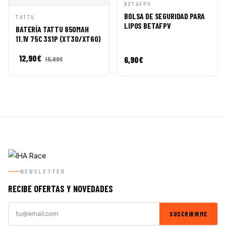
VISTA
AÑADIR A
BETAFPV
RÁPIDA
CESTA
BOLSA DE SEGURIDAD PARA
VISTA
AÑADIR A
TATTU
LIPOS BETAFPV
RÁPIDA
CESTA
BATERÍA TATTU 850MAH
11.1V 75C 3S1P (XT30/XT60)
12,90
€
6,90
€
15,90
€
NEWSLETTER
RECIBE OFERTAS Y NOVEDADES
SUSCRIBIRME