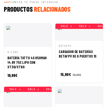
TAMBIÉN TE PUEDE INTERESAR
PRODUCTOS
RELACIONADOS
SALE ◇
SALE ◇
SALE ◇
SALE ◇
SALE ◇
SALE 
VISTA
AÑADIR A
BETAFPV
RÁPIDA
CESTA
CARGADOR DE BATERÍAS
VISTA
AÑADIR A
R-LINE
BETAFPV DE 6 PUERTOS 1S
RÁPIDA
CESTA
BATERÍA TATTU 4S 850MAH
14.8V 75C LIPO CON
XT30/XT60
15,90
€
19,99
€
19,90
€
◇
SALE ◇
SALE ◇
SALE ◇
SALE ◇
SALE ◇
SAL