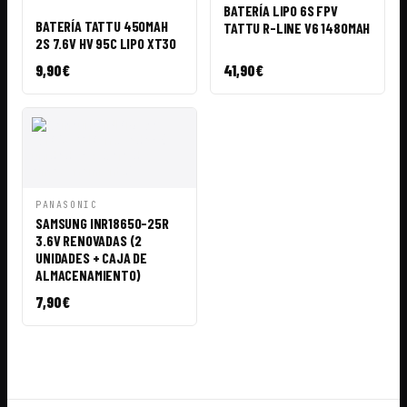
RÁPIDA
CESTA
VISTA
AÑADIR A
BATERÍA LIPO 6S FPV
RÁPIDA
CESTA
BATERÍA TATTU 450MAH
TATTU R-LINE V6 1480MAH
2S 7.6V HV 95C LIPO XT30
9,90
€
41,90
€
VISTA
AÑADIR A
PANASONIC
RÁPIDA
CESTA
SAMSUNG INR18650-25R
3.6V RENOVADAS (2
UNIDADES + CAJA DE
ALMACENAMIENTO)
7,90
€