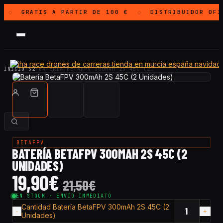
GRATIS
A PARTIR DE 100 €
DISTRIBUIDOR OF
◇
◇
INICIO
·
S2
·
BATERÍA BETAFPV 300MAH 2S 45C (2…
BETAFPV
BATERÍA BETAFPV 300MAH 2S 45C (2
UNIDADES)
19,90
€
21,50
€
EN STOCK · ENVÍO INMEDIATO
Cantidad Batería BetaFPV 300mAh 2S 45C (2
Unidades)