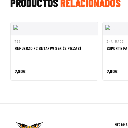
PRODUCTOS
RELACIONADOS
VISTA RÁPIDA
AÑADIR A CESTA
VISTA R
TBS
IHA RACE
REFUERZO FC BETAFPV 85X (2 PIEZAS)
SOPORTE PA
7,90
€
7,00
€
INFORMA