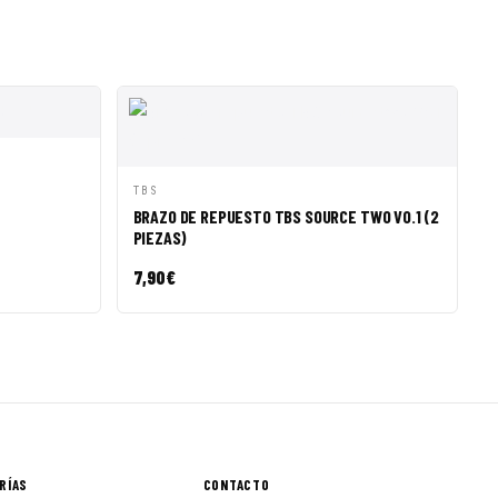
R A CESTA
"
VISTA RÁPIDA
AÑADIR A CESTA
TBS
BRAZO DE REPUESTO TBS SOURCE TWO V0.1 (2
PIEZAS)
7,90
€
RÍAS
CONTACTO