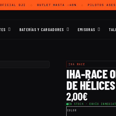
OFICIAL
DJI
OUTLET
HASTA -40%
PILOTOS ASES
◇
◇
TES
BATERÍAS Y CARGADORES
EMISORAS
TAL
IHA RACE
IHA-RACE O
DE HÉLICES
2,00
€
EN STOCK · ENVÍO INMEDIA
COLOR