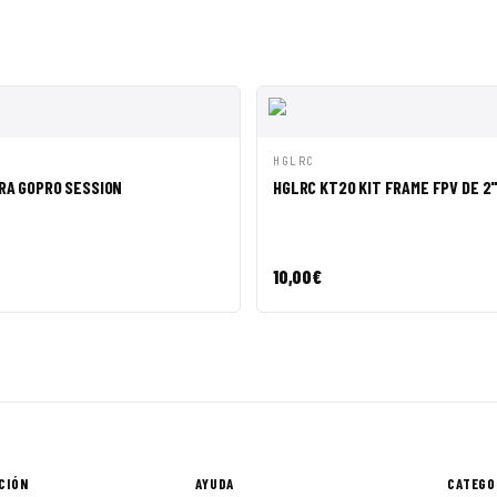
ÁPIDA
AÑADIR A CESTA
VISTA RÁPIDA
AÑADI
HGLRC
RA GOPRO SESSION
HGLRC KT20 KIT FRAME FPV DE 2
10,00
€
CIÓN
AYUDA
CATEGO