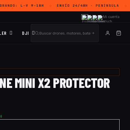
ORANDO:
L–V 9–18H
ENVÍO 24/48H
· PENÍNSULA
◇
◇
Mi cuenta
LER
DJI
NE MINI X2 PROTECTOR
TO