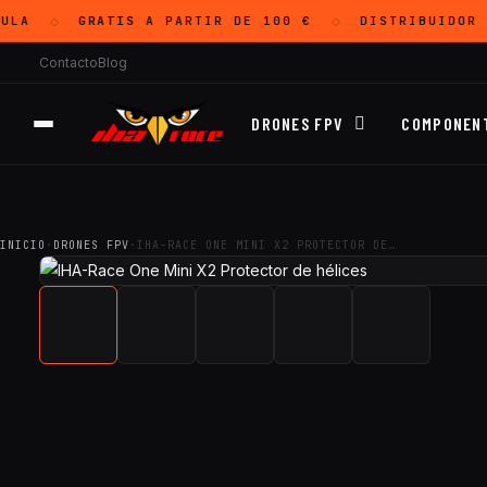
LA
GRATIS
A PARTIR DE 100 €
DISTRIBUIDOR 
◇
◇
Contacto
Blog
DRONES FPV
COMPONEN
INICIO
·
DRONES FPV
·
IHA-RACE ONE MINI X2 PROTECTOR DE…