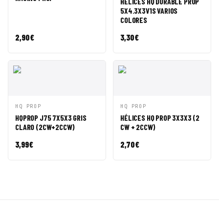
HÉLICES HQ DURABLE PROP
5X4.3X3V1S VARIOS
COLORES
2,90
€
3,30
€
VISTA
AÑADIR A
VISTA
AÑADIR A
HQ PROP
HQ PROP
RÁPIDA
CESTA
RÁPIDA
CESTA
HQPROP J75 7X5X3 GRIS
HÉLICES HQ PROP 3X3X3 (2
CLARO (2CW+2CCW)
CW + 2CCW)
3,99
€
2,70
€