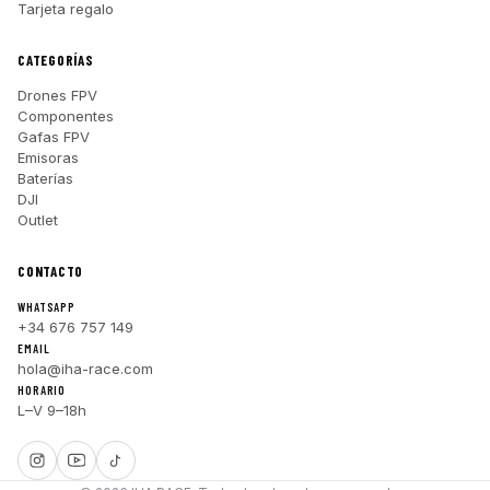
Tarjeta regalo
CATEGORÍAS
Drones FPV
Componentes
Gafas FPV
Emisoras
Baterías
DJI
Outlet
CONTACTO
WHATSAPP
+34 676 757 149
EMAIL
hola@iha-race.com
HORARIO
L–V 9–18h