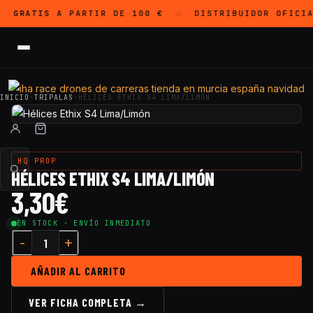
GRATIS
A PARTIR DE 100 €
DISTRIBUIDOR OFICI
◇
INICIO
·
TRIPALAS
·
HÉLICES ETHIX S4 LIMA/LIMÓN
HQ PROP
HÉLICES ETHIX S4 LIMA/LIMÓN
3,30
€
EN STOCK · ENVÍO INMEDIATO
Cantidad Hélices Ethix S4 Lima/Limón
AÑADIR AL CARRITO
VER FICHA COMPLETA →