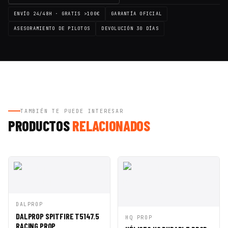
ENVÍO 24/48H · GRATIS >100€
GARANTÍA OFICIAL
ASESORAMIENTO DE PILOTOS
DEVOLUCIÓN 30 DÍAS
TAMBIÉN TE PUEDE INTERESAR
PRODUCTOS
RELACIONADOS
VISTA
AÑADIR A
DALPROP
RÁPIDA
CESTA
DALPROP SPITFIRE T5147.5
VISTA
AÑADIR A
HQ PROP
RACING PROP
RÁPIDA
CESTA