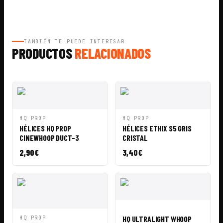
TAMBIÉN TE PUEDE INTERESAR
PRODUCTOS
RELACIONADOS
VISTA
AÑADIR A
VISTA
AÑADIR A
HQ PROP
HQ PROP
RÁPIDA
CESTA
RÁPIDA
CESTA
HÉLICES HQ PROP
HÉLICES ETHIX S5 GRIS
CINEWHOOP DUCT-3
CRISTAL
2,90
€
3,40
€
VISTA
AÑADIR A
RÁPIDA
CESTA
VISTA
AÑADIR A
HQ ULTRALIGHT WHOOP
HQ PROP