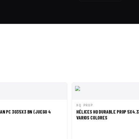
PIDA
AÑADIR A CESTA
VISTA RÁPIDA
AÑAD
HQ PROP
AN PC 3035X3 BN (JUEGO 4
HÉLICES HQ DURABLE PROP 5X4.3
VARIOS COLORES