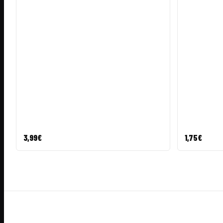
3,99
€
1,75
€