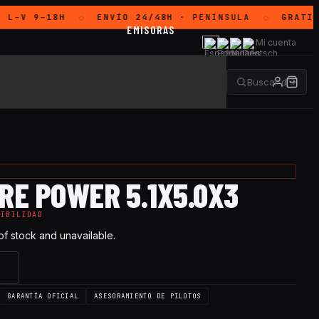
L–V 9–18H
ENVÍO 24/48H
· PENÍNSULA
GRATIS
A
◇
◇
EMISORAS
Mi cuenta
RE POWER 5.1X5.0X3
NIBILIDAD
 of stock and unavailable.
→
GARANTÍA OFICIAL
ASESORAMIENTO DE PILOTOS