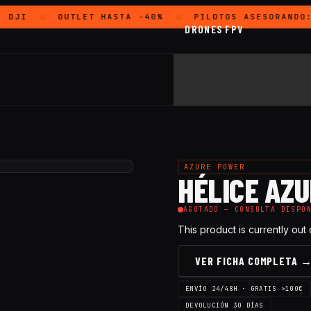
DJI
OUTLET
HASTA -40%
PILOTOS ASESORANDO:
◇
◇
DRONES FPV
AZURE POWER
HÉLICE AZU
AGOTADO — CONSULTA DISPO
This product is currently out
VER FICHA COMPLETA 
ENVÍO 24/48H · GRATIS >100€
DEVOLUCIÓN 30 DÍAS