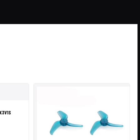
IR A CESTA
X3V1S