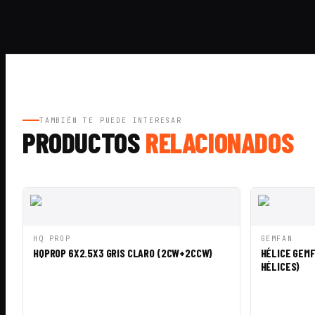
TAMBIÉN TE PUEDE INTERESAR
PRODUCTOS
RELACIONADOS
VISTA RÁPIDA
AÑADIR A CESTA
VISTA RÁ
HQ PROP
GEMFAN
HQPROP 6X2.5X3 GRIS CLARO (2CW+2CCW)
HÉLICE GEMF
HÉLICES)