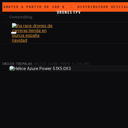
GRATIS
A PARTIR DE 100 €
DISTRIBUIDOR OFICIAL
◇
DRONES FPV
Contacto
Blog
INICIO
·
TRIPALAS
·
HÉLICE AZURE POWER 5.1X5.0X3