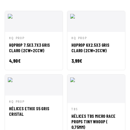
VISTA
AÑADIR A
VISTA
AÑADIR A
HQ PROP
HQ PROP
RÁPIDA
CESTA
RÁPIDA
CESTA
HQPROP 7.5X3.7X3 GRIS
HQPROP 6X2.5X3 GRIS
CLARO (2CW+2CCW)
CLARO (2CW+2CCW)
4,90
€
3,99
€
VISTA
AÑADIR A
HQ PROP
RÁPIDA
CESTA
HÉLICES ETHIX S5 GRIS
VISTA
AÑADIR A
TBS
CRISTAL
RÁPIDA
CESTA
HÉLICES TBS MICRO RACE
PROPS TINY WHOOP (
0,75MM)