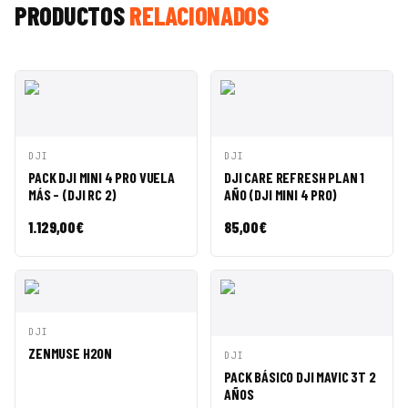
PRODUCTOS
RELACIONADOS
VISTA
AÑADIR A
VISTA
AÑADIR A
DJI
DJI
RÁPIDA
CESTA
RÁPIDA
CESTA
PACK DJI MINI 4 PRO VUELA
DJI CARE REFRESH PLAN 1
MÁS - (DJI RC 2)
AÑO (DJI MINI 4 PRO)
1.129,00
€
85,00
€
VISTA
AÑADIR A
DJI
RÁPIDA
CESTA
ZENMUSE H20N
VISTA
AÑADIR A
DJI
RÁPIDA
CESTA
PACK BÁSICO DJI MAVIC 3T 2
AÑOS