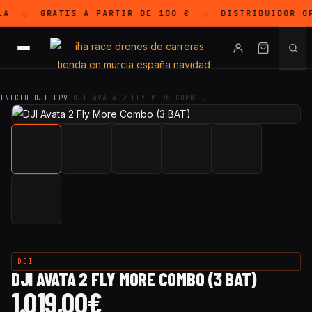
A
GRATIS
A PARTIR DE 100 €
DISTRIBUIDOR O
◇
◇
INICIO
·
DJI FPV
·
DJI AVATA 2 FLY MORE COMBO…
DJI
DJI AVATA 2 FLY MORE COMBO (3 BAT)
1.019,00
€