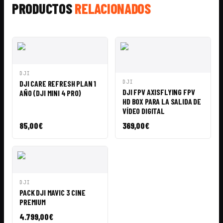
PRODUCTOS
RELACIONADOS
VISTA
AÑADIR A
DJI
RÁPIDA
CESTA
VISTA
AÑADIR A
DJI CARE REFRESH PLAN 1
DJI
RÁPIDA
CESTA
DJI FPV AXISFLYING FPV
AÑO (DJI MINI 4 PRO)
HD BOX PARA LA SALIDA DE
VÍDEO DIGITAL
85,00
€
369,00
€
VISTA
AÑADIR A
DJI
RÁPIDA
CESTA
PACK DJI MAVIC 3 CINE
PREMIUM
4.799,00
€