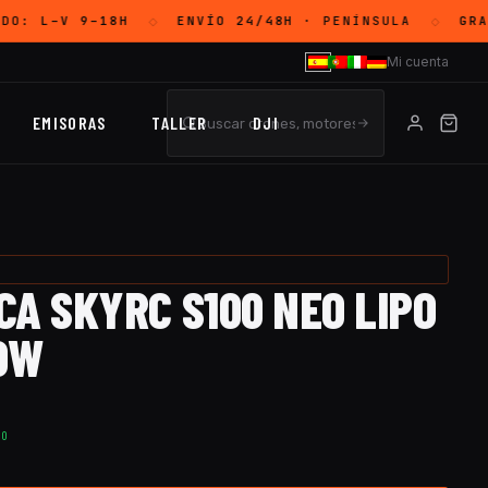
DO:
L–V 9–18H
ENVÍO 24/48H
· PENÍNSULA
GRA
◇
◇
Mi cuenta
EMISORAS
TALLER
DJI
A SKYRC S100 NEO LIPO
00W
TO
RC S100 Neo LiPo 1-6s 10A 100W