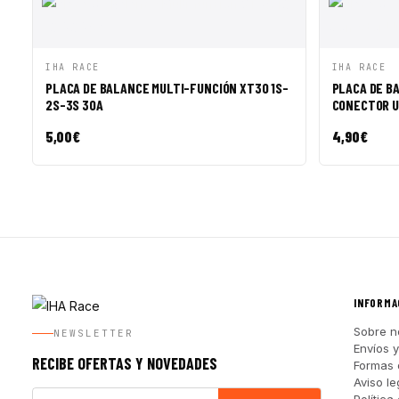
VISTA RÁPIDA
AÑADIR A CESTA
VISTA R
IHA RACE
IHA RACE
PLACA DE BALANCE MULTI-FUNCIÓN XT30 1S-
PLACA DE B
2S-3S 30A
CONECTOR U
5,00
€
4,90
€
INFORMA
Sobre n
NEWSLETTER
Envíos 
RECIBE OFERTAS Y NOVEDADES
Formas 
Aviso le
Política