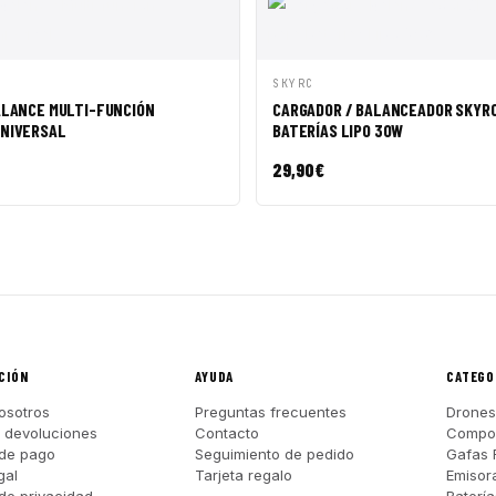
ÁPIDA
AÑADIR A CESTA
VISTA RÁPIDA
AÑADI
SKYRC
ALANCE MULTI-FUNCIÓN
CARGADOR / BALANCEADOR SKYRC
NIVERSAL
BATERÍAS LIPO 30W
29,90
€
CIÓN
AYUDA
CATEGO
osotros
Preguntas frecuentes
Drones
y devoluciones
Contacto
Compo
de pago
Seguimiento de pedido
Gafas 
gal
Tarjeta regalo
Emisor
 de privacidad
Batería