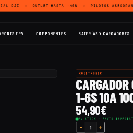
CIAL
DJI
OUTLET
HASTA -40%
PILOTOS ASESORAN
◇
◇
DRONES FPV
COMPONENTES
BATERÍAS Y CARGADORES
ROBITRONIC
CARGADOR C
1-6S 10A 1
54,90
€
EN STOCK · ENVÍO INMEDIA
Cantidad Cargador CA Sky