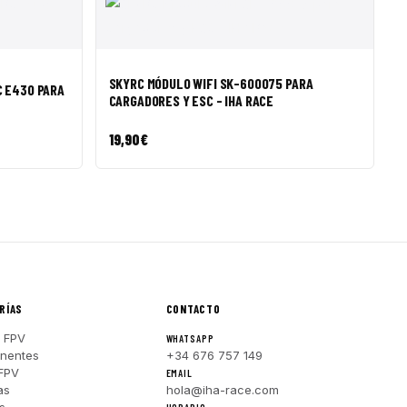
R A CESTA
VISTA RÁPIDA
AÑADIR A CESTA
SKYRC MÓDULO WIFI SK-600075 PARA
 E430 PARA
CARGADORES Y ESC - IHA RACE
19,90
€
RÍAS
CONTACTO
 FPV
WHATSAPP
nentes
+34 676 757 149
FPV
EMAIL
as
hola@iha-race.com
s