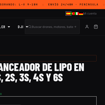
SORANDO:
L–V 9–18H
ENVÍO 24/48H
· PENÍNSULA
◇
◇
Mi cuenta
LER
DJI
ANCEADOR DE LIPO EN
, 2S, 3S, 4S Y 6S
TO