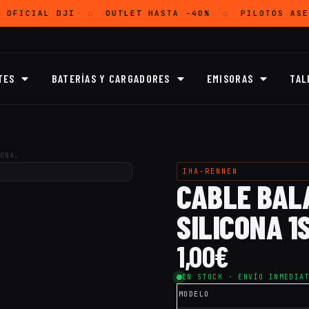
 OFICIAL
DJI
OUTLET
HASTA -40%
PILOTOS ASE
◇
◇
TES
BATERÍAS Y CARGADORES
EMISORAS
TAL
ONA…
IHA-RENNEN
CABLE BAL
SILICONA 1S
1,00
€
EN STOCK · ENVÍO INMEDIA
MODELO