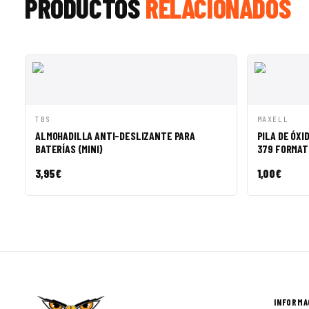
PRODUCTOS
RELACIONADOS
VISTA RÁPIDA
AÑADIR A CESTA
VISTA R
TBS
MAXELL
ALMOHADILLA ANTI-DESLIZANTE PARA
PILA DE ÓXI
BATERÍAS (MINI)
379 FORMAT
3,95
€
1,00
€
INFORMA