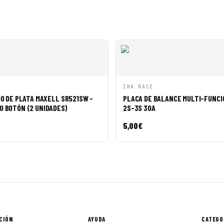
ÁPIDA
AÑADIR A CESTA
VISTA RÁPIDA
AÑADI
IHA RACE
DO DE PLATA MAXELL SR521SW -
PLACA DE BALANCE MULTI-FUNCI
O BOTÓN (2 UNIDADES)
2S-3S 30A
5,00
€
CIÓN
AYUDA
CATEGO