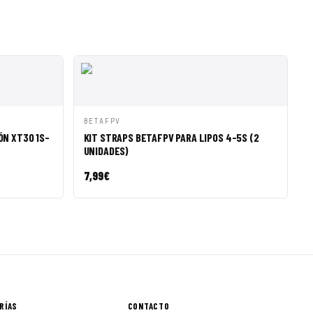
R A CESTA
VISTA RÁPIDA
AÑADIR A CESTA
BETAFPV
ÓN XT30 1S-
KIT STRAPS BETAFPV PARA LIPOS 4-5S (2
UNIDADES)
7,99
€
RÍAS
CONTACTO