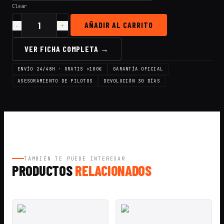
Clear
AÑADIR AL CARRITO
Cantidad
Antena
Foxeer
VER FICHA COMPLETA →
Lollipop
4
ENVÍO 24/48H · GRATIS >100€
GARANTÍA OFICIAL
Plus
5.8G
ASESORAMIENTO DE PILOTOS
DEVOLUCIÓN 30 DÍAS
-
2.6dBi
"RHCP"
-
SMA/RPSMA/UFL/MMCX
(2
Piezas)
TAMBIÉN TE PUEDE INTERESAR
PRODUCTOS
RELACIONADOS