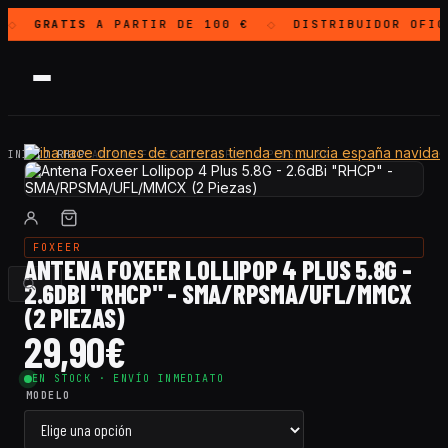
GRATIS
A PARTIR DE 100 €
DISTRIBUIDOR OFIC
◇
◇
INICIO
·
RHCP
·
ANTENA FOXEER LOLLIPOP 4 PLUS 5.8G…
FOXEER
ANTENA FOXEER LOLLIPOP 4 PLUS 5.8G -
2.6DBI "RHCP" - SMA/RPSMA/UFL/MMCX
(2 PIEZAS)
29,90
€
EN STOCK · ENVÍO INMEDIATO
MODELO