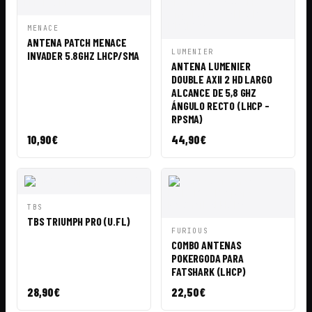
VISTA
AÑADIR A
MENACE
RÁPIDA
CESTA
ANTENA PATCH MENACE
VISTA
AÑADIR A
LUMENIER
INVADER 5.8GHZ LHCP/SMA
RÁPIDA
CESTA
ANTENA LUMENIER
DOUBLE AXII 2 HD LARGO
ALCANCE DE 5,8 GHZ
ÁNGULO RECTO (LHCP -
RPSMA)
10,90
€
44,90
€
VISTA
AÑADIR A
TBS
RÁPIDA
CESTA
TBS TRIUMPH PRO (U.FL)
VISTA
AÑADIR A
FURIOUS
RÁPIDA
CESTA
COMBO ANTENAS
POKERGODA PARA
FATSHARK (LHCP)
28,90
€
22,50
€