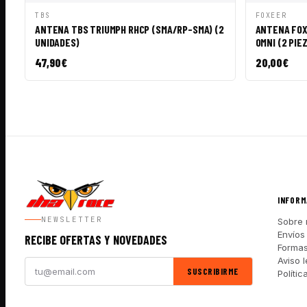
VISTA RÁPIDA
AÑADIR A CESTA
VISTA R
TBS
FOXEER
ANTENA TBS TRIUMPH RHCP (SMA/RP-SMA) (2
ANTENA FOXE
UNIDADES)
OMNI (2 PIE
47,90
€
20,00
€
INFORM
NEWSLETTER
Sobre 
Envíos
RECIBE OFERTAS Y NOVEDADES
Forma
Aviso l
SUSCRIBIRME
Polític