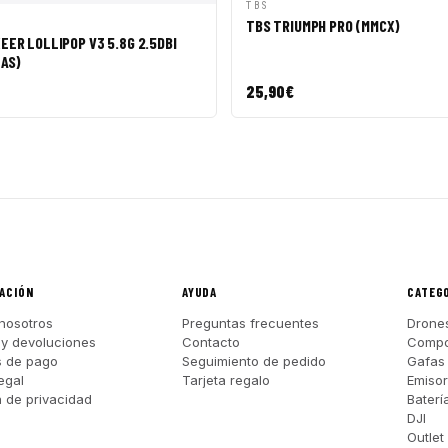
VISTA RÁPIDA
AÑADI
TBS
ÁPIDA
AÑADIR A CESTA
TBS TRIUMPH PRO (MMCX)
ER LOLLIPOP V3 5.8G 2.5DBI
ZAS)
25,90
€
ACIÓN
AYUDA
CATEG
nosotros
Preguntas frecuentes
Drone
 y devoluciones
Contacto
Compo
s de pago
Seguimiento de pedido
Gafas
egal
Tarjeta regalo
Emiso
a de privacidad
Baterí
DJI
Outlet