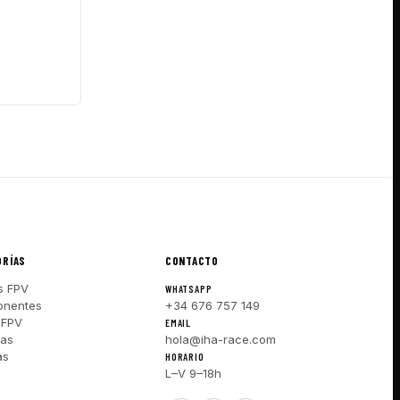
R A CESTA
ORÍAS
CONTACTO
s FPV
WHATSAPP
nentes
+34 676 757 149
 FPV
EMAIL
ras
hola@iha-race.com
as
HORARIO
L–V 9–18h