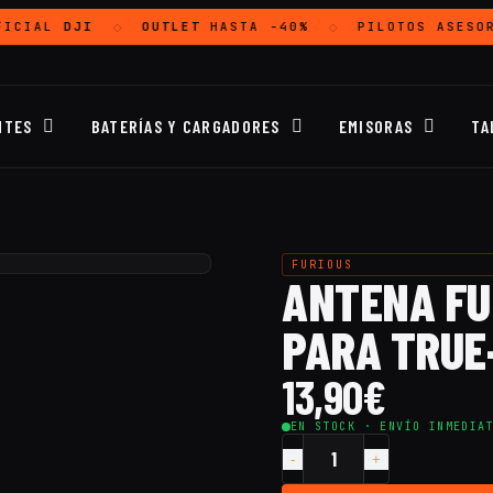
FICIAL
DJI
OUTLET
HASTA -40%
PILOTOS ASESOR
◇
◇
NTES
BATERÍAS Y CARGADORES
EMISORAS
TA
FURIOUS
ANTENA FU
PARA TRUE
13,90
€
EN STOCK · ENVÍO INMEDIA
Cantidad
Antena