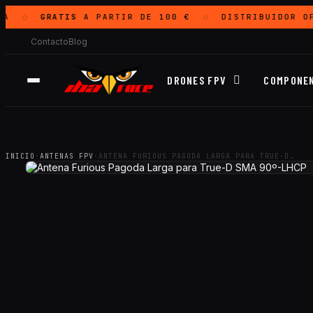
A
GRATIS
A PARTIR DE 100 €
DISTRIBUIDOR O
◇
◇
Contacto
Blog
DRONES FPV
COMPONE
INICIO
·
ANTENAS FPV
·
ANTENA FURIOUS PAGODA LARGA PARA TRUE-D…