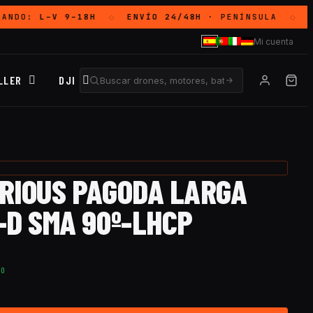
ANDO:
L–V 9–18H
ENVÍO 24/48H
· PENÍNSULA
G
◇
◇
Mi cuenta
LLER
DJI
RIOUS PAGODA LARGA
-D SMA 90º-LHCP
TO