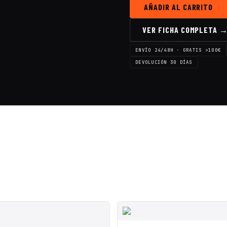
Furious
AÑADIR AL CARRITO
Pagoda
Larga
VER FICHA COMPLETA 
para
True-
D
ENVÍO 24/48H · GRATIS >100€
SMA
DEVOLUCIÓN 30 DÍAS
90º-
LHCP