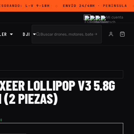
ESORANDO:
L–V 9–18H
ENVÍO 24/48H
· PENÍNSULA
◇
◇
Mi cuenta
LER
DJI
XEER LOLLIPOP V3 5.8G
I (2 PIEZAS)
TO