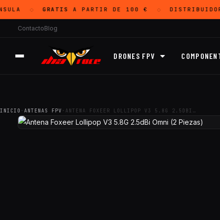
SULA
GRATIS
A PARTIR DE 100 €
DISTRIBUIDO
◇
◇
Contacto
Blog
DRONES FPV
COMPONEN
INICIO
·
ANTENAS FPV
·
ANTENA FOXEER LOLLIPOP V3 5.8G 2.5DBI…