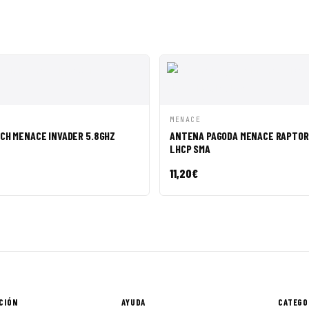
ÁPIDA
AÑADIR A CESTA
VISTA RÁPIDA
AÑADI
MENACE
CH MENACE INVADER 5.8GHZ
ANTENA PAGODA MENACE RAPTOR 
LHCP SMA
11,20
€
CIÓN
AYUDA
CATEGO