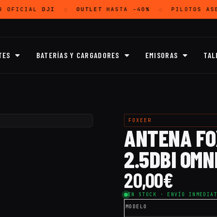
R OFICIAL
DJI
OUTLET
HASTA -40%
PILOTOS AS
◇
◇
TES
BATERÍAS Y CARGADORES
EMISORAS
TAL
FOXEER
ANTENA FO
2.5DBI OMN
20,00
€
EN STOCK · ENVÍO INMEDIA
MODELO