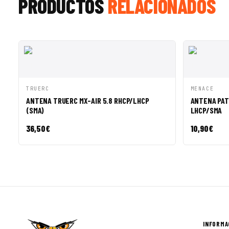
PRODUCTOS
RELACIONADOS
VISTA RÁPIDA
AÑADIR A CESTA
VISTA R
TRUERC
MENACE
ANTENA TRUERC MX-AIR 5.8 RHCP/LHCP
ANTENA PAT
(SMA)
LHCP/SMA
36,50
€
10,90
€
INFORMA