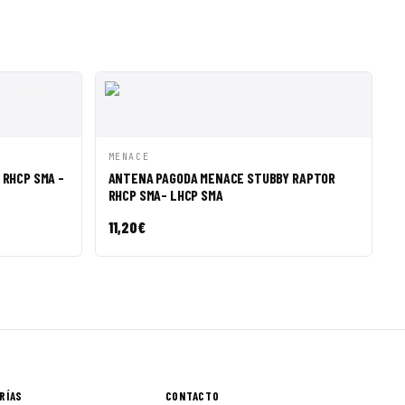
R A CESTA
VISTA RÁPIDA
AÑADIR A CESTA
MENACE
RHCP SMA -
ANTENA PAGODA MENACE STUBBY RAPTOR
RHCP SMA- LHCP SMA
11,20
€
RÍAS
CONTACTO