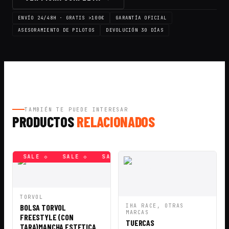
ENVÍO 24/48H · GRATIS >100€
GARANTÍA OFICIAL
ASESORAMIENTO DE PILOTOS
DEVOLUCIÓN 30 DÍAS
TAMBIÉN TE PUEDE INTERESAR
PRODUCTOS
RELACIONADOS
 ◇
SALE ◇
SALE ◇
SALE ◇
SALE ◇
SALE ◇
SA
VISTA
AÑADIR A
TORVOL
RÁPIDA
CESTA
VISTA
AÑADIR A
BOLSA TORVOL
IHA RACE, OTRAS
RÁPIDA
CESTA
MARCAS
FREESTYLE (CON
TUERCAS
TARA)MANCHA ESTETICA