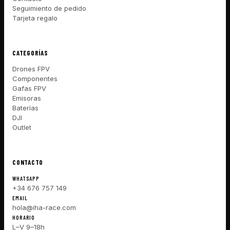
Seguimiento de pedido
Tarjeta regalo
CATEGORÍAS
Drones FPV
Componentes
Gafas FPV
Emisoras
Baterías
DJI
Outlet
CONTACTO
WHATSAPP
+34 676 757 149
EMAIL
hola@iha-race.com
HORARIO
L–V 9–18h