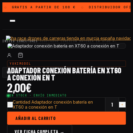
GRATIS
A PARTIR DE 100 €
DISTRIBUIDOR OFI
◇
◇
INICIO
·
CONECTORES
·
ADAPTADOR CONEXIÓN BATERÍA EN XT60 A…
YUKIMODEL
ADAPTADOR CONEXIÓN BATERÍA EN XT60
A CONEXIÓN EN T
2,00
€
EN STOCK · ENVÍO INMEDIATO
Cantidad Adaptador conexión batería en
XT60 a conexión en T
AÑADIR AL CARRITO
VER FICHA COMPLETA →