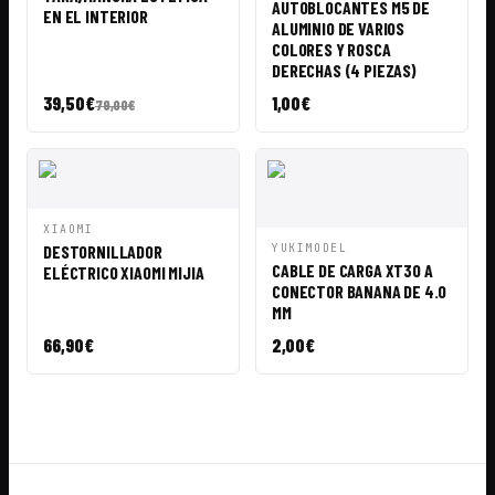
AUTOBLOCANTES M5 DE
EN EL INTERIOR
ALUMINIO DE VARIOS
COLORES Y ROSCA
DERECHAS (4 PIEZAS)
39,50
€
1,00
€
79,00
€
VISTA
AÑADIR A
XIAOMI
RÁPIDA
CESTA
VISTA
AÑADIR A
DESTORNILLADOR
YUKIMODEL
RÁPIDA
CESTA
CABLE DE CARGA XT30 A
ELÉCTRICO XIAOMI MIJIA
CONECTOR BANANA DE 4.0
MM
66,90
€
2,00
€