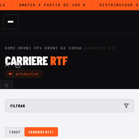
LA
GRATIS
A PARTIR DE 100 €
DISTRIBUIDOR 
◇
◇
HOME
›
DRONI FPV
›
DRONI DA CORSA
›
CARRIERE RTF
CARRIERE
RTF
1 productos
FILTRAR
TODO
CARRIERE RTF
0
1