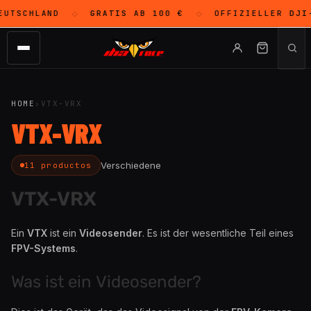
UTSCHLAND
GRATIS
AB 100 €
OFFIZIELLER
DJI
-
◇
◇
HOME
›
VTX-VRX
VTX-VRX
Verschiedene
11 productos
VTX-VRX
Ein
VTX
ist ein
Videosender
. Es ist der wesentliche Teil eines
FPV-Systems
.
Was ist ein Videosender?