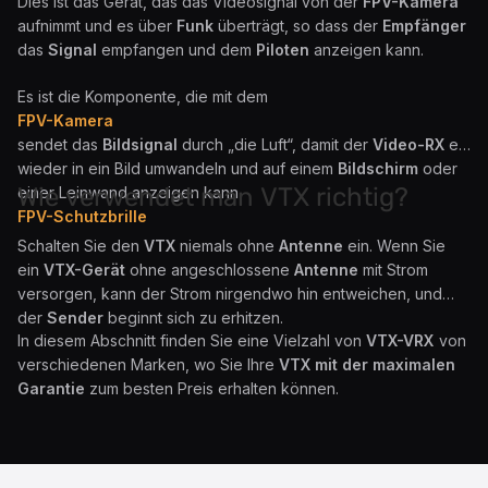
Dies ist das Gerät, das das Videosignal von der
FPV-Kamera
aufnimmt und es über
Funk
überträgt, so dass der
Empfänger
das
Signal
empfangen und dem
Piloten
anzeigen kann.
Es ist die Komponente, die mit dem
FPV-Kamera
sendet das
Bildsignal
durch „die Luft“, damit der
Video-RX
es
wieder in ein Bild umwandeln und auf einem
Bildschirm
oder
Wie verwendet man VTX richtig?
einer Leinwand anzeigen kann
FPV-Schutzbrille
.
Schalten Sie den
VTX
niemals ohne
Antenne
ein. Wenn Sie
ein
VTX-Gerät
ohne angeschlossene
Antenne
mit Strom
versorgen, kann der Strom nirgendwo hin entweichen, und
der
Sender
beginnt sich zu erhitzen.
In diesem Abschnitt finden Sie eine Vielzahl von
VTX-VRX
von
verschiedenen Marken, wo Sie Ihre
VTX mit der maximalen
Garantie
zum besten Preis erhalten können.