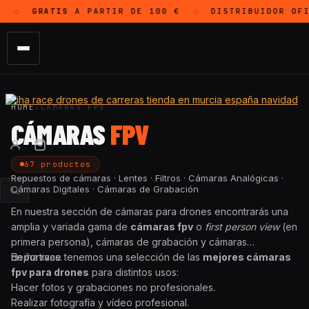
GRATIS
A PARTIR DE 100 €
DISTRIBUIDOR OF
◇
◇
HOME
›
CÁMARAS FPV
CÁMARAS
FPV
67 productos
Repuestos de cámaras · Lentes · Filtros · Cámaras Analógicas ·
Cámaras Digitales · Cámaras de Grabación
En nuestra sección de cámaras para drones encontrarás una
amplia y variada gama de
cámaras fpv
o
first person view
(en
primera persona), cámaras de grabación y cámaras
deportivas.
En iha race tenemos una selección de las
mejores cámaras
fpv para drones
para distintos usos:
Hacer fotos y grabaciones no profesionales.
Realizar fotografía y vídeo profesional.