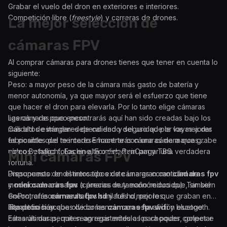
Grabar el vuelo del dron en exteriores e interiores.
Competición libre (
freestyle
) y carreras de drones.
La mejor selección de
cámaras FPV
Al comprar cámaras para drones tienes que tener en cuenta lo
siguiente:
Peso: a mayor peso de la cámara más gasto de batería y
menor autonomía, ya que mayor será el esfuerzo que tiene
que hacer el dron para elevarla. Por lo tanto elige cámaras
ligeras y de poco peso.
Las cámaras que encontrarás aquí han sido creadas bajo los
Calidad de imagen: dependiendo del uso que le vayas a dar
más altos estándares de calidad y seguridad por los mejores
es posible que te interese hacerte con una cámara que grabe
fabricantes del mercado Encontrarás cámaras de marcas
vídeos y haga fotos en alta calidad sin pagar una verdadera
como Betaflight, Eachine, Foxeer, RunCam y TBS.
Mini cámaras FPV
fortuna.
Presupuesto: en el mercado existe una gran cantidad de
Disponemos de distintos tipos de cámaras como
cámaras fpv
modelos de cámaras a precios muy económicos que, sin ser
y
mini camaras fpv
(cámaras de tamaño reducido). También
GoPro, ofrecen resultados similares o mejores.
encontrarás
cámaras fpv hd
y full hd, por lo que graban en
Impactos: si acabas de comenzar con esta afición escoge
alta definición.
Tampoco hay que olvidar las
cámaras fpv wifi
y bluetooth.
cámaras duras, que sean resistentes a los choques, golpes e
Estas últimas permiten agregar módulos para poder conectar