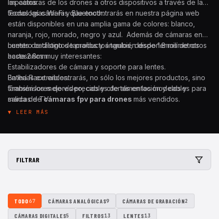
impactos.
las cámaras de los drones a otros dispositivos a través de las
tecnologías Wi-Fi y Bluetooth.
Todas las cámaras que encontrarás en nuestra página web
están disponibles en una amplia gama de colores: blanco,
naranja, rojo, morado, negro y azul. Además de cámaras en
nuestro catálogo de productos también disponemos de otros
Lentes de distintos tamaños y ángulos, desde 1.8 milímetros
accesorios muy interesantes:
hasta 2.8mm.
Estabilizadores de cámara y soporte para lentes.
Baterías extraibles.
En Iha Race encontrarás, no sólo los mejores productos, sino
Transmisores de vídeo, cables de alimentación y cables para
también los mejores precios y ofertas en los modelos y
salida de TV.
marcas de
cámaras fpv para drones
más vendidos.
Protectores de cristal o vidrio templado para la cámara.
▼ LEER MÁS
Módulos para WiFi y Bluetooth para realizar ajustes y ver en
tiempo real desde el propio móvil lo que se está grabando.
Carcasas y fundas de protección.
FILTRAR
TODO
CÁMARAS ANALÓGICAS
CÁMARAS DE GRABACIÓN
67
9
2
CÁMARAS DIGITALES
FILTROS
LENTES
5
13
13