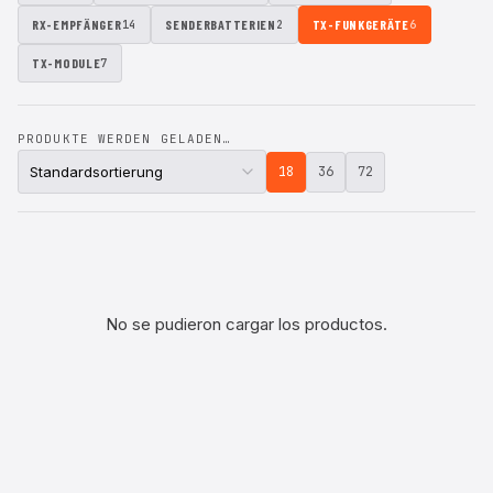
RX-EMPFÄNGER
SENDERBATTERIEN
TX-FUNKGERÄTE
14
2
6
TX-MODULE
7
PRODUKTE WERDEN GELADEN…
18
36
72
No se pudieron cargar los productos.