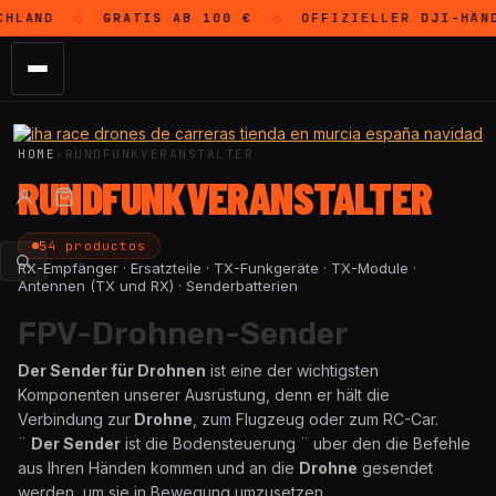
HLAND
GRATIS
AB 100 €
OFFIZIELLER
DJI
-HÄND
◇
◇
HOME
›
RUNDFUNKVERANSTALTER
RUNDFUNKVERANSTALTER
54 productos
RX-Empfänger · Ersatzteile · TX-Funkgeräte · TX-Module ·
Antennen (TX und RX) · Senderbatterien
FPV-Drohnen-Sender
Der Sender für Drohnen
ist eine der wichtigsten
Komponenten unserer Ausrüstung, denn er hält die
Verbindung zur
Drohne
, zum Flugzeug oder zum RC-Car.
¨
Der Sender
ist die Bodensteuerung ¨ uber den die Befehle
aus Ihren Händen kommen und an die
Drohne
gesendet
werden, um sie in Bewegung umzusetzen.