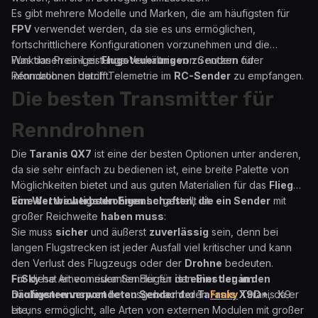
Es gibt mehrere Modelle und Marken, die am häufigsten für
FPV
verwendet werden, da sie es uns ermöglichen,
fortschrittlichere Konfigurationen vorzunehmen und die
Funktionen einiger
Was das Preis-Leistungs-Verhältnis von Sendern für
Flugsteuerungen
zu nutzen oder
Informationen durch Telemetrie im
Renndrohnen betrifft.
RC-Sender
zu empfangen.
Die besten Transmitter für
Renndrohnen
Die
Taranis QX7
ist eine der besten Optionen unter anderen,
da sie sehr einfach zu bedienen ist, eine breite Palette von
Möglichkeiten bietet und aus guten Materialien für das
Fliegen
von Wettbewerbsdrohnen
Eine der wichtigsten Eigenschaften, die ein Sender
hergestellt ist.
mit
großer Reichweite
haben muss
:
Sie muss
sicher
und äußerst
zuverlässig
sein, denn bei
langen Flugstrecken ist jeder Ausfall viel kritischer und kann
den Verlust des Flugzeugs oder der
Drohne
bedeuten.
Für diese Art von riskanten Flügen
FrSky
hat einen neuen Sender für den
ist einer der am
Einstieg in den
häufigsten verwendeten Sender der Taranis X9D+
Drohnenrennsport
herausgebracht: den
Frsky
Taranis X9
, da er
es uns ermöglicht, alle Arten von externen Modulen mit großer
Lite;