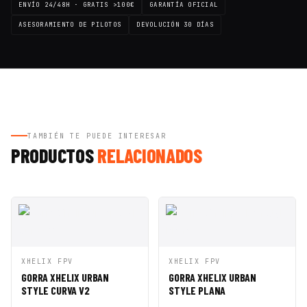
ENVÍO 24/48H · GRATIS >100€
GARANTÍA OFICIAL
ASESORAMIENTO DE PILOTOS
DEVOLUCIÓN 30 DÍAS
TAMBIÉN TE PUEDE INTERESAR
PRODUCTOS
RELACIONADOS
VISTA
AÑADIR A
VISTA
AÑADIR A
XHELIX FPV
XHELIX FPV
RÁPIDA
CESTA
RÁPIDA
CESTA
GORRA XHELIX URBAN
GORRA XHELIX URBAN
STYLE CURVA V2
STYLE PLANA