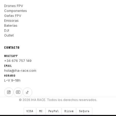
Drones FPV
Componentes
Gafas FPV
Emisoras
Baterías
DJI
Outlet
CONTACTO
WHATSAPP
+34 676 757 149
EMAIL
hola@iha-race.com
HORARIO
L–V 9–18h
© 2026 IHA RACE. Todos los derechos reservados.
VISA
MC
PayPal
Bizum
SeQura