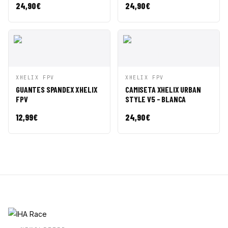
24,90
€
24,90
€
VISTA
AÑADIR A
VISTA
AÑADIR A
XHELIX FPV
XHELIX FPV
RÁPIDA
CESTA
RÁPIDA
CESTA
GUANTES SPANDEX XHELIX
CAMISETA XHELIX URBAN
FPV
STYLE V5 - BLANCA
12,99
€
24,90
€