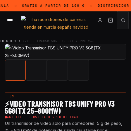
ULA
GRATIS
A PARTIR DE 100 €
DISTRIBUIDOR
◇
◇
INICIO
·
VTX
·
⚡VIDEO TRANSMISOR TBS UNIFY PRO V3…
TBS
⚡VIDEO TRANSMISOR TBS UNIFY PRO V3
5G8(TX 25~800MW)
AGOTADO — CONSULTA DISPONIBILIDAD
Un transmisor de video solo para corredores. 5 g de peso,
25 - 800 mW de potencia de salida (ajustable por el