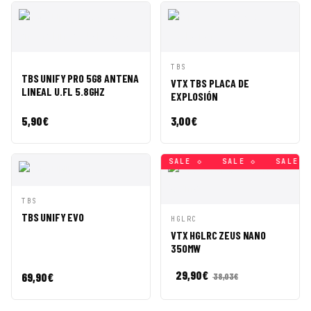
VISTA
AÑADIR A
VISTA
AÑADIR A
TBS
TBS UNIFY PRO 5G8 ANTENA
RÁPIDA
CESTA
RÁPIDA
CESTA
VTX TBS PLACA DE
LINEAL U.FL 5.8GHZ
EXPLOSIÓN
5,90
€
3,00
€
SALE ◇
SALE ◇
SALE ◇
SALE ◇
SALE ◇
SALE ◇
VISTA
AÑADIR A
TBS
RÁPIDA
CESTA
TBS UNIFY EVO
VISTA
AÑADIR A
HGLRC
RÁPIDA
CESTA
VTX HGLRC ZEUS NANO
350MW
29,90
€
69,90
€
38,03
€