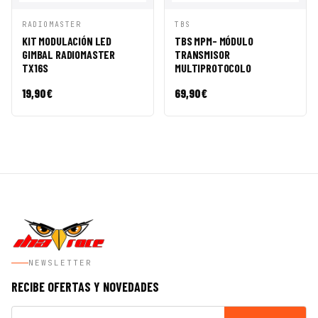
VISTA
AÑADIR A
VISTA
AÑADIR A
RADIOMASTER
TBS
RÁPIDA
CESTA
RÁPIDA
CESTA
KIT MODULACIÓN LED
TBS MPM- MÓDULO
GIMBAL RADIOMASTER
TRANSMISOR
TX16S
MULTIPROTOCOLO
19,90
€
69,90
€
NEWSLETTER
RECIBE OFERTAS Y NOVEDADES