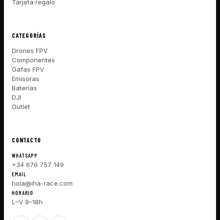
Tarjeta regalo
CATEGORÍAS
Drones FPV
Componentes
Gafas FPV
Emisoras
Baterías
DJI
Outlet
CONTACTO
WHATSAPP
+34 676 757 149
EMAIL
hola@iha-race.com
HORARIO
L–V 9–18h