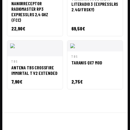
RÁPIDA
CESTA
NANORRECEPTOR
LITERADIO 3 (EXPRESSLRS
RADIOMASTER RP3
2.4G/FRSKY)
EXPRESSLRS 2,4 GHZ
(FCC)
22,90
€
69,50
€
VISTA
AÑADIR A
TBS
RÁPIDA
CESTA
VISTA
AÑADIR A
TBS
TARANIS QX7 MOD
RÁPIDA
CESTA
ANTENA TBS CROSSFIRE
IMMORTAL T V2 EXTENDED
7,90
€
2,75
€