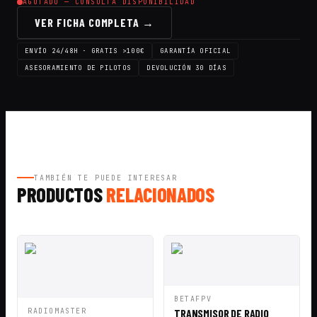
AGOTADO — CONSULTA DISPONIBILIDAD
VER FICHA COMPLETA →
ENVÍO 24/48H · GRATIS >100€
GARANTÍA OFICIAL
ASESORAMIENTO DE PILOTOS
DEVOLUCIÓN 30 DÍAS
TAMBIÉN TE PUEDE INTERESAR
PRODUCTOS
RELACIONADOS
VISTA
AÑADIR A
BETAFPV
RÁPIDA
CESTA
VISTA
AÑADIR A
RADIOMASTER
TRANSMISOR DE RADIO