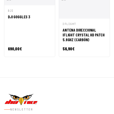
VISTA
AÑADIR A
DJI
RÁPIDA
CESTA
DJI GOGGLES 3
VISTA
AÑADIR A
IFLIGHT
RÁPIDA
CESTA
ANTENA DIRECCIONAL
IFLIGHT CRYSTAL HD PATCH
5.8GHZ (CARBÓN)
690,00
€
56,90
€
NEWSLETTER