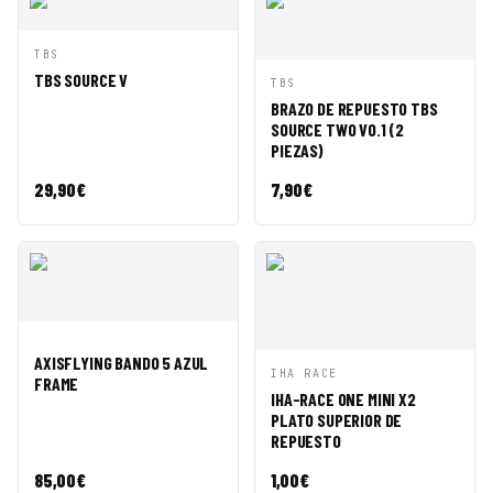
VISTA
AÑADIR A
TBS
RÁPIDA
CESTA
TBS SOURCE V
VISTA
AÑADIR A
TBS
RÁPIDA
CESTA
BRAZO DE REPUESTO TBS
SOURCE TWO V0.1 (2
PIEZAS)
29,90
€
7,90
€
VISTA
AÑADIR A
AXISFLYING BANDO 5 AZUL
RÁPIDA
CESTA
VISTA
AÑADIR A
IHA RACE
FRAME
RÁPIDA
CESTA
IHA-RACE ONE MINI X2
PLATO SUPERIOR DE
REPUESTO
85,00
€
1,00
€