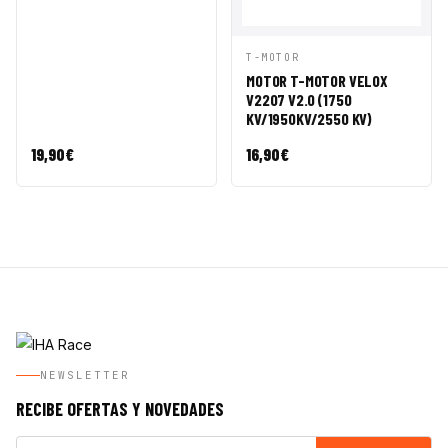
VISTA
AÑADIR A
T-MOTOR
RÁPIDA
CESTA
MOTOR T-MOTOR VELOX
V2207 V2.0 (1750
KV/1950KV/2550 KV)
19,90
€
16,90
€
NEWSLETTER
RECIBE OFERTAS Y NOVEDADES