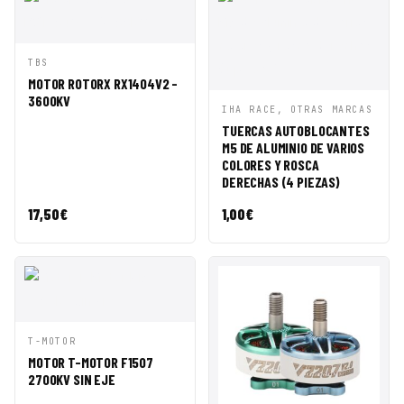
VISTA
AÑADIR A
TBS
RÁPIDA
CESTA
MOTOR ROTORX RX1404V2 -
3600KV
VISTA
AÑADIR A
IHA RACE, OTRAS MARCAS
RÁPIDA
CESTA
TUERCAS AUTOBLOCANTES
M5 DE ALUMINIO DE VARIOS
COLORES Y ROSCA
DERECHAS (4 PIEZAS)
17,50
€
1,00
€
VISTA
AÑADIR A
T-MOTOR
RÁPIDA
CESTA
MOTOR T-MOTOR F1507
2700KV SIN EJE